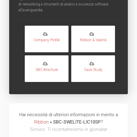
di networking e strumenti di analisi e sicurezza software
all’avanguardia.
Company Profile
Ribbon & Yealink
SBC Brochure
Case Study
Hai necessità di ulteriori informazioni in merito a
Ribbon
» SBC-SWELITE-LIC10SP
?
Scrivici. Ti ricontatteremo in giornata!