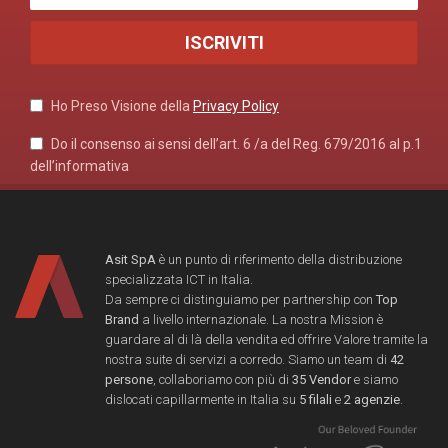
Ho Preso Visione della
Privacy Policy
Do il consenso ai sensi dell’art. 6 /a del Reg. 679/2016 al p.1
dell’informativa
Asit SpA
è un punto di riferimento della distribuzione
specializzata ICT in Italia.
Da sempre ci distinguiamo per partnership con
Top
Brand
a livello internazionale. La nostra Mission è
guardare al di là della vendita ed offrire Valore tramite la
nostra suite di servizi a corredo. Siamo un team di
42
persone
, collaboriamo con più di
35 Vendor
e siamo
dislocati capillarmente in Italia su
5 filali
e
2 agenzie
.