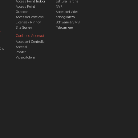
Access Point Indoor
Lettura Targhe
Access Point
NVR
Outdoor
Accessori video
n
Accessori Wireless
sorveglianza
Licenze / Rinnovi
Software & VMS
Site Survey
Telecamere
a
Controllo Accessi
Accessori Controllo
a
Accessi
End
Reader
Videocitofoni
m