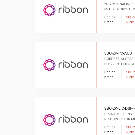
25 SIP SIGNALING 
MEDIA ENCRYPTION 
Codice
SBC-
Brand
Ribbo
SBC-2K-PC-AUS
CORDSET, AUSTRALI
H05VVF3G1,00-C13, 2
Codice
SBC-
Brand
Ribbo
SBC-2K-LIC-DSP-
UPGRADE LICENSE 
RESOURCES FOR M
Codice
SBC-2
Brand
Ribbo