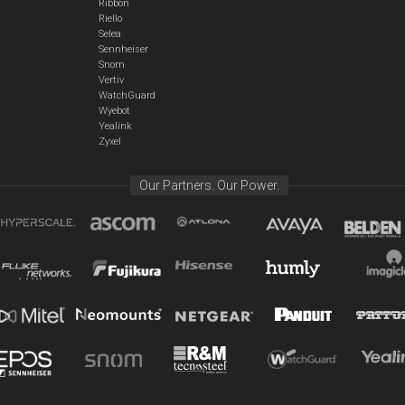
Ribbon
Riello
Selea
Sennheiser
Snom
Vertiv
WatchGuard
Wyebot
Yealink
Zyxel