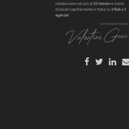
collaboriamo con più di
35 Vendor
e siamo
dislocati capillarmente in Italia su
5 filali
e
2
agenzie
.