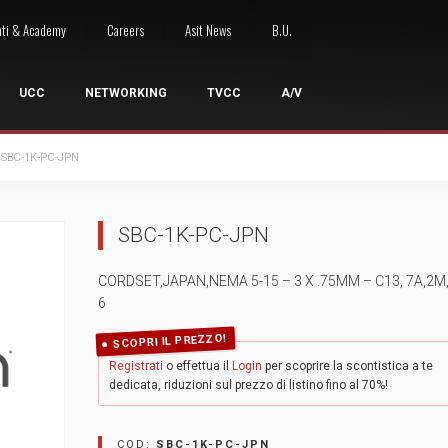
nti & Academy
Careers
Asit News
B.U.
UCC
NETWORKING
TVCC
A/V
SBC-1K-PC-JPN
LE
I
 ACCESSI
OCONFERENZA
ARMADI RACK
WIRELESS
NETWORKING A/V
GRUPPI DI CONTINUITÀ
GESTIONE SEGNALE
STRUMENTA
WO
SBC-1K-PC-JPN
oint
Armadi server
Access Point Outdoor
Switch A/V
UPS Desktop
Extenders
Kit strumentaz
Wor
ess Presentation System
Armadi a pavimento
Access Point Indoor
UPS Rack
Sistemi di controllo
Strumentazione
Wor
CORDSET,JAPAN,NEMA 5-15 – 3 X .75MM – C13, 7A,2M
ntrollo Accessi
zi Cloud
Armadi a parete
Licenze / Rinnovi
UPS Rack/Tower
Switchers
Strumentazio
6
sori Videoconferenza
Armadi 10"
Site Survey
UPS Tower
Cavi ed Accessori
Giuntatrici a 
e Collaboration
Accessori rack
Accessori Wireless
UPS Accessori
SCOPRI IL PREZZO!
Registrati
o effettua il
Login
per scoprire la scontistica a te
dedicata, riduzioni sul prezzo di listino fino al 70%!
COD:
SBC-1K-PC-JPN