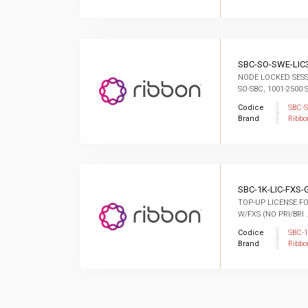
SBC-SO-SWE-LIC
NODE LOCKED SESS
SO-SBC, 1001-2500 S
Codice
SBC-
Brand
Ribbo
SBC-1K-LIC-FXS
TOP-UP LICENSE F
W/FXS (NO PRI/BRI .
Codice
SBC-
Brand
Ribbo