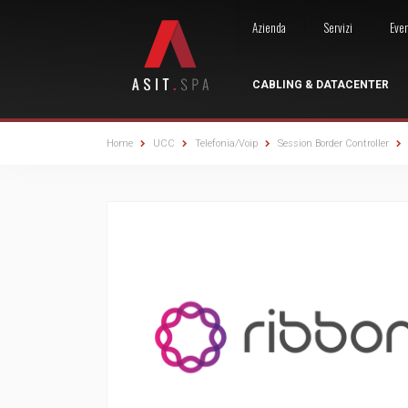
Skip
Azienda
Servizi
Eve
to
content
CABLING & DATACENTER
Home
UCC
Telefonia/Voip
Session Border Controller
SISTEMI DI CABLAGGIO STRUTTURATO
TELEFONIA/VOIP
NETWORK SECURITY
VIDEOSORVEGLIANZA
SOLUZIONI VIDEO
AUDIO PROFESSIONA
APPARATI ATTIV
CONTROLLO
VIDE
Soluzioni in rame
Telefoni
Firewall
Telecamere
Commercial Display
Microfoni
Supporto
Reader
End P
Soluzioni in fibra ottica
Audioconferenza
Licenze e Rinnovi
NVR
Interactive Display
Speakers
Switch
Videocitofoni
Wirel
Consumabili elettrici
Sistemi Dect
Multifactor Authentication
Lettura Targhe
Ledwall
Amplificatori
Software
Accessori Co
Servi
Centralini Hardware
End Point Protection
Software & VMS
Staffe a Muro
Finale Potenza
Router
Acces
Centralini Software
Accessori video sorveglianza
Staffe a Soffitto
Lettori Multimediali
Accessori
Bundl
Cuffie
Stand
SISTEMI DI STAMPA
Accessori Audio
Gateway
Carrelli
Etichettatrici
Sistemi di integrazione con centralini
Accessori Video
Etichette
Session Border Controller
Accessori