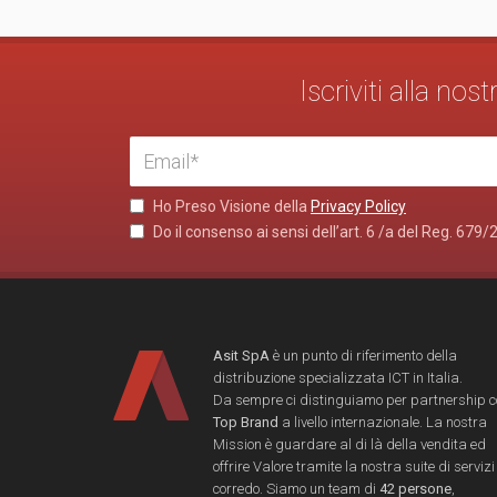
Iscriviti alla no
Ho Preso Visione della
Privacy Policy
Do il consenso ai sensi dell’art. 6 /a del Reg. 679/
Asit SpA
è un punto di riferimento della
distribuzione specializzata ICT in Italia.
Da sempre ci distinguiamo per partnership 
Top Brand
a livello internazionale. La nostra
Mission è guardare al di là della vendita ed
offrire Valore tramite la nostra suite di servizi
corredo. Siamo un team di
42 persone
,