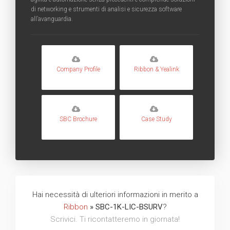
di networking e strumenti di analisi e sicurezza software
all’avanguardia.
Company Profile
Ribbon & Yealink
SBC Brochure
Case Study
Hai necessità di ulteriori informazioni in merito a
Ribbon
» SBC-1K-LIC-BSURV
?
Scrivici. Ti ricontatteremo in giornata!