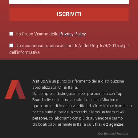
Ho Preso Visione della
Privacy Policy
Do il consenso ai sensi dell’art. 6 /a del Reg. 679/2016 al p.1
dell’informativa
Asit SpA
è un punto di riferimento della distribuzione
specializzata ICT in Italia.
Da sempre ci distinguiamo per partnership con
Top
Brand
a livello internazionale. La nostra Mission è
guardare al di là della vendita ed offrire Valore tramite la
nostra suite di servizi a corredo. Siamo un team di
42
persone
, collaboriamo con più di
35 Vendor
e siamo
dislocati capillarmente in Italia su
5 filali
e
2 agenzie
.