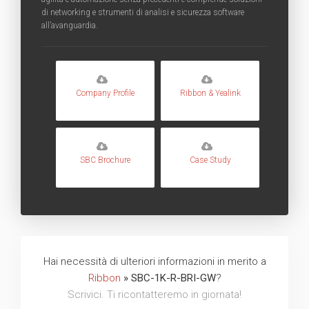
di networking e strumenti di analisi e sicurezza software
all’avanguardia.
Company Profile
Ribbon & Yealink
SBC Brochure
Case Study
Hai necessità di ulteriori informazioni in merito a
Ribbon
» SBC-1K-R-BRI-GW
?
Scrivici. Ti ricontatteremo in giornata!