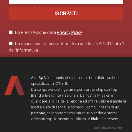
Ho Preso Visione della
Privacy Policy
Do il consenso ai sensi dell’art. 6 /a del Reg. 679/2016 al p.1
dell’informativa
Asit SpA
è un punto di riferimento della distribuzione
specializzata ICT in Italia.
Da sempre ci distinguiamo per partnership con
Top
Brand
a livello internazionale. La nostra Mission è
guardare al di là della vendita ed offrire Valore tramite la
nostra suite di servizi a corredo. Siamo un team di
42
persone
, collaboriamo con più di
35 Vendor
e siamo
dislocati capillarmente in Italia su
5 filali
e
2 agenzie
.