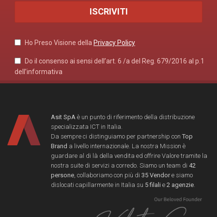
Ho Preso Visione della
Privacy Policy
Do il consenso ai sensi dell’art. 6 /a del Reg. 679/2016 al p.1
dell’informativa
Asit SpA
è un punto di riferimento della distribuzione
specializzata ICT in Italia.
Da sempre ci distinguiamo per partnership con
Top
Brand
a livello internazionale. La nostra Mission è
guardare al di là della vendita ed offrire Valore tramite la
nostra suite di servizi a corredo. Siamo un team di
42
persone
, collaboriamo con più di
35 Vendor
e siamo
dislocati capillarmente in Italia su
5 filali
e
2 agenzie
.