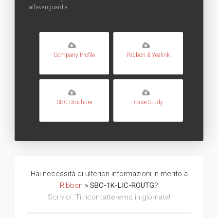
all’avanguardia.
Company Profile
Ribbon & Yealink
SBC Brochure
Case Study
Hai necessità di ulteriori informazioni in merito a
Ribbon
» SBC-1K-LIC-ROUTG
?
Scrivici. Ti ricontatteremo in giornata!
Nome