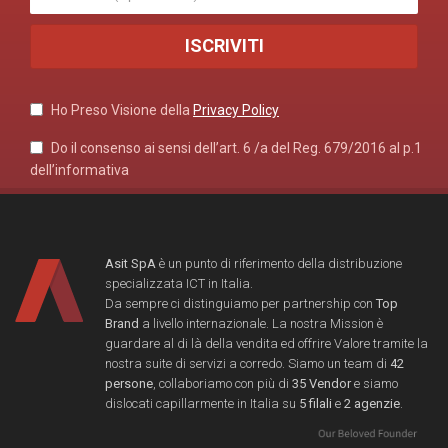
Ho Preso Visione della
Privacy Policy
Do il consenso ai sensi dell’art. 6 /a del Reg. 679/2016 al p.1
dell’informativa
Asit SpA
è un punto di riferimento della distribuzione
specializzata ICT in Italia.
Da sempre ci distinguiamo per partnership con
Top
Brand
a livello internazionale. La nostra Mission è
guardare al di là della vendita ed offrire Valore tramite la
nostra suite di servizi a corredo. Siamo un team di
42
persone
, collaboriamo con più di
35 Vendor
e siamo
dislocati capillarmente in Italia su
5 filali
e
2 agenzie
.