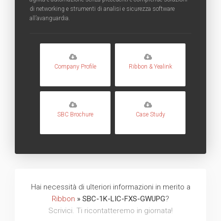
di networking e strumenti di analisi e sicurezza software
all’avanguardia.
Company Profile
Ribbon & Yealink
SBC Brochure
Case Study
Hai necessità di ulteriori informazioni in merito a
Ribbon
» SBC-1K-LIC-FXS-GWUPG
?
Scrivici. Ti ricontatteremo in giornata!