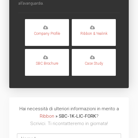
all’avanguardia.
Company Profile
Ribbon & Yealink
SBC Brochure
Case Study
Hai necessità di ulteriori informazioni in merito a
Ribbon
» SBC-1K-LIC-FORK
?
Scrivici. Ti ricontatteremo in giornata!
Nome