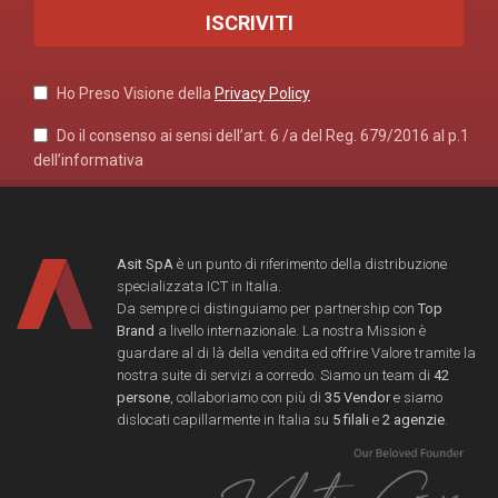
Ho Preso Visione della
Privacy Policy
Do il consenso ai sensi dell’art. 6 /a del Reg. 679/2016 al p.1
dell’informativa
Asit SpA
è un punto di riferimento della distribuzione
specializzata ICT in Italia.
Da sempre ci distinguiamo per partnership con
Top
Brand
a livello internazionale. La nostra Mission è
guardare al di là della vendita ed offrire Valore tramite la
nostra suite di servizi a corredo. Siamo un team di
42
persone
, collaboriamo con più di
35 Vendor
e siamo
dislocati capillarmente in Italia su
5 filali
e
2 agenzie
.