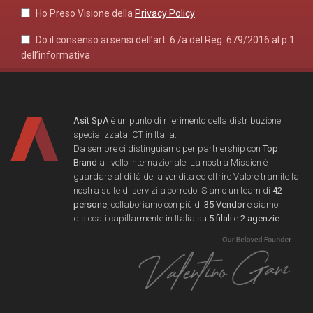
Ho Preso Visione della
Privacy Policy
Do il consenso ai sensi dell’art. 6 /a del Reg. 679/2016 al p.1
dell’informativa
Asit SpA
è un punto di riferimento della distribuzione
specializzata ICT in Italia.
Da sempre ci distinguiamo per partnership con
Top
Brand
a livello internazionale. La nostra Mission è
guardare al di là della vendita ed offrire Valore tramite la
nostra suite di servizi a corredo. Siamo un team di
42
persone
, collaboriamo con più di
35 Vendor
e siamo
dislocati capillarmente in Italia su
5 filali
e
2 agenzie
.