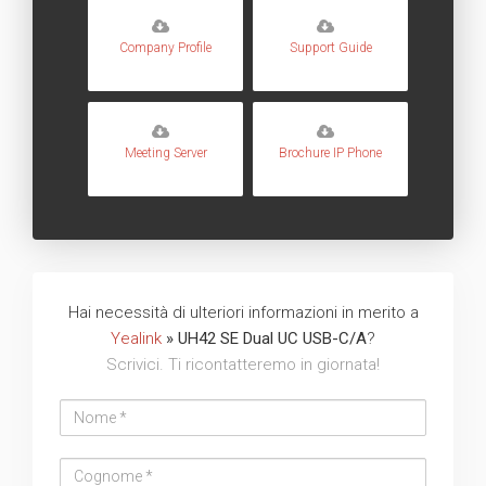
Company Profile
Support Guide
Meeting Server
Brochure IP Phone
Hai necessità di ulteriori informazioni in merito a
Yealink
» UH42 SE Dual UC USB-C/A
?
Scrivici. Ti ricontatteremo in giornata!
Nome
Cognome