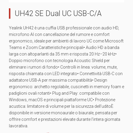
UH42 SE Dual UC USB-C/A
Yealink UH42 è una cuffia USB professionale con audio HD,
microfono AI con cancellazione del rumore e comfort
ergonomico, ideale per ambienti di lavoro UC come Microsoft
Teams e Zoom.Caratteristiche principali• Audio HD a banda
larga con altoparlanti da 35 mm e risposta 20 Hz–20 kHz•
Doppio microfono con tecnologia Acoustic Shield per
eliminare i rumori di fondo• Controlli in linea: volume, mute,
risposta chiamata con LED integrato• Connettività USB-C con
adattatore USB-A per massima compatibilità• Design
ergonomico: archetto regolabile, cuscinetti in memory foam e
padiglioni ovali rotanti• Plug and Play: compatibile con
Windows, macOS e principali piattaforme UC• Protezione
acustica: limitatore di volume per la sicurezza dell’uditoÈ
disponibile in versione monoaurale o biaurale, pensata per
offrire comfort e prestazioni elevate durante l’intera giornata
lavorativa.