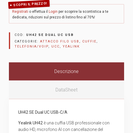
SCOPRI IL PREZZO!
Registrati
o effettua il
Login
per scoprire la scontistica a te
dedicata, riduzioni sul prezzo di listino fino al 70%!
COD:
UH42 SE DUAL UC USB
CATEGORIE:
ATTACCO FILO USB
,
CUFFIE
,
TELEFONIA/VOIP
,
UCC
,
YEALINK
Descrizione
DataSheet
UH42 SE Dual UC USB-C/A
Yealink UH42
è una cuffia USB professionale con
audio HD, microfono AI con cancellazione del