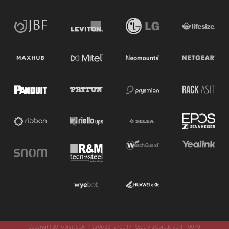
Copyright 2016 Asit SpA. P. Iva 06221270017 - Sede Via Goretta 90/F 10079