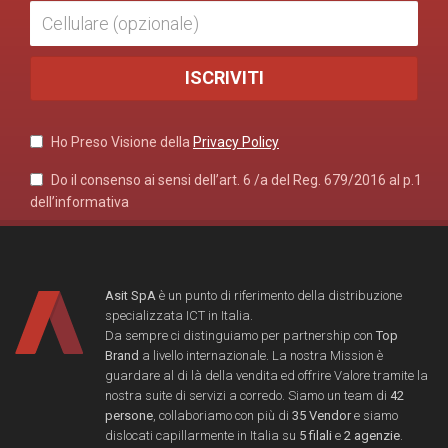
Ho Preso Visione della
Privacy Policy
Do il consenso ai sensi dell’art. 6 /a del Reg. 679/2016 al p.1
dell’informativa
Asit SpA
è un punto di riferimento della distribuzione
specializzata ICT in Italia.
Da sempre ci distinguiamo per partnership con
Top
Brand
a livello internazionale. La nostra Mission è
guardare al di là della vendita ed offrire Valore tramite la
nostra suite di servizi a corredo. Siamo un team di
42
persone
, collaboriamo con più di
35 Vendor
e siamo
dislocati capillarmente in Italia su
5 filali
e
2 agenzie
.