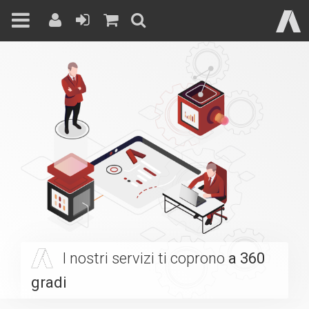
Skip
to
content
I nostri servizi ti coprono
a 360
gradi