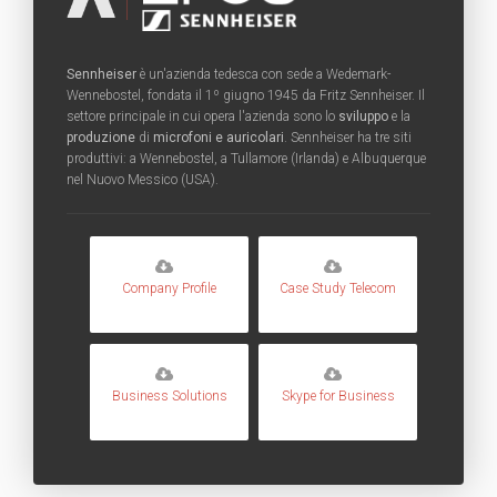
Sennheiser
è un'azienda tedesca con sede a Wedemark-
Wennebostel, fondata il 1º giugno 1945 da Fritz Sennheiser. Il
settore principale in cui opera l'azienda sono lo
sviluppo
e la
produzione
di
microfoni e auricolari
. Sennheiser ha tre siti
produttivi: a Wennebostel, a Tullamore (Irlanda) e Albuquerque
nel Nuovo Messico (USA).
Company Profile
Case Study Telecom
Business Solutions
Skype for Business