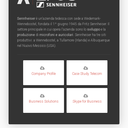
Sennheiser
è un'azienda tedesca con sede a Wedemark-
Wennebostel, fondata il 1º giugno 1945 da Fritz Sennheiser. Il
settore principale in cui opera l'azienda sono lo
sviluppo
e la
produzione
di
microfoni e auricolari
. Sennheiser ha tre siti
produttivi: a Wennebostel, a Tullamore (Irlanda) e Albuquerque
nel Nuovo Messico (USA).
Company Profile
Case Study Telecom
Business Solutions
Skype for Business