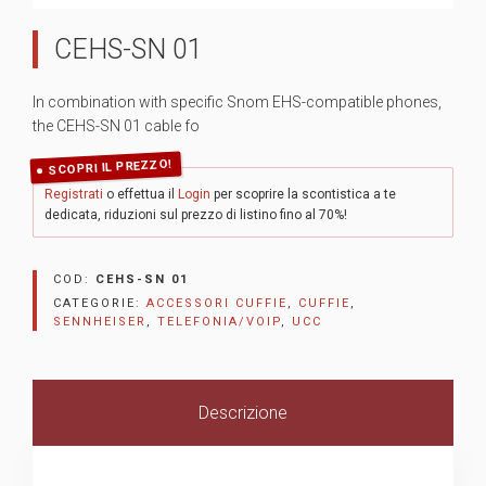
CEHS-SN 01
In combination with specific Snom EHS-compatible phones,
the CEHS-SN 01 cable fo
SCOPRI IL PREZZO!
Registrati
o effettua il
Login
per scoprire la scontistica a te
dedicata, riduzioni sul prezzo di listino fino al 70%!
COD:
CEHS-SN 01
CATEGORIE:
ACCESSORI CUFFIE
,
CUFFIE
,
SENNHEISER
,
TELEFONIA/VOIP
,
UCC
Descrizione