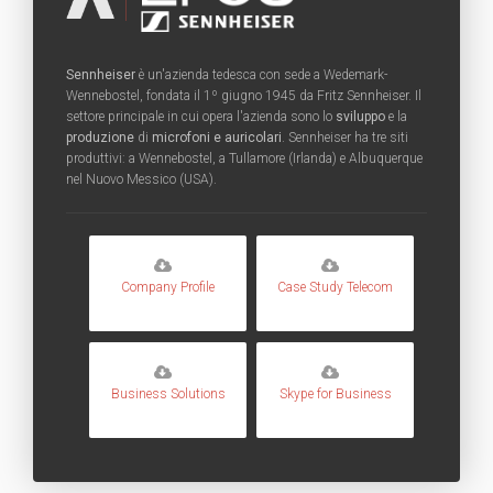
Sennheiser
è un'azienda tedesca con sede a Wedemark-
Wennebostel, fondata il 1º giugno 1945 da Fritz Sennheiser. Il
settore principale in cui opera l'azienda sono lo
sviluppo
e la
produzione
di
microfoni e auricolari
. Sennheiser ha tre siti
produttivi: a Wennebostel, a Tullamore (Irlanda) e Albuquerque
nel Nuovo Messico (USA).
Company Profile
Case Study Telecom
Business Solutions
Skype for Business