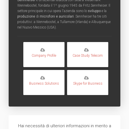
Sennheiser
è un'azienda tedesca con sede a Wedemark-
Wennebostel, fondata il 1º giugno 1945 da Fritz Sennheiser. Il
settore principale in cui opera l'azienda sono lo
sviluppo
e la
produzione
di
microfoni e auricolari
. Sennheiser ha tre siti
produttivi: a Wennebostel, a Tullamore (Irlanda) e Albuquerque
nel Nuovo Messico (USA).
Company Profile
Case Study Telecom
Business Solutions
Skype for Business
Hai necessità di ulteriori informazioni in merito a