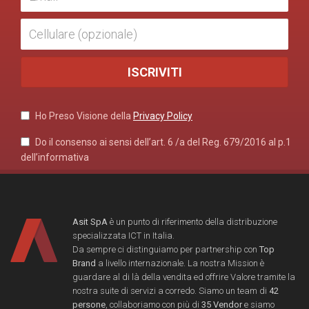
Ho Preso Visione della
Privacy Policy
Do il consenso ai sensi dell’art. 6 /a del Reg. 679/2016 al p.1
dell’informativa
Asit SpA
è un punto di riferimento della distribuzione
specializzata ICT in Italia.
Da sempre ci distinguiamo per partnership con
Top
Brand
a livello internazionale. La nostra Mission è
guardare al di là della vendita ed offrire Valore tramite la
nostra suite di servizi a corredo. Siamo un team di
42
persone
, collaboriamo con più di
35 Vendor
e siamo