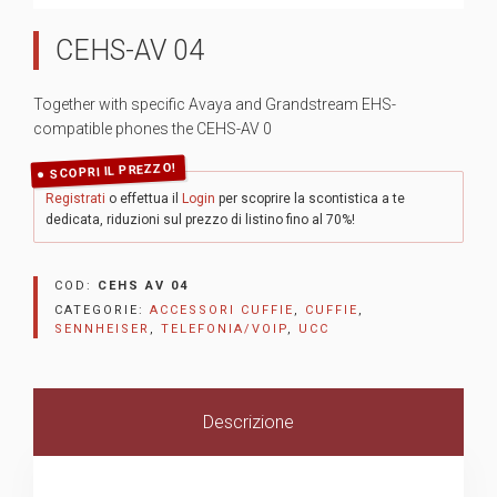
CEHS-AV 04
Together with specific Avaya and Grandstream EHS-
compatible phones the CEHS-AV 0
SCOPRI IL PREZZO!
Registrati
o effettua il
Login
per scoprire la scontistica a te
dedicata, riduzioni sul prezzo di listino fino al 70%!
COD:
CEHS AV 04
CATEGORIE:
ACCESSORI CUFFIE
,
CUFFIE
,
SENNHEISER
,
TELEFONIA/VOIP
,
UCC
Descrizione