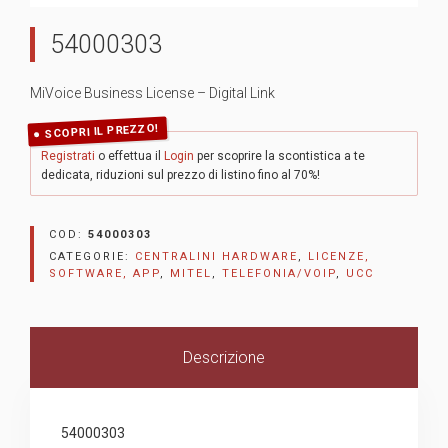
54000303
MiVoice Business License – Digital Link
SCOPRI IL PREZZO!
Registrati
o effettua il
Login
per scoprire la scontistica a te
dedicata, riduzioni sul prezzo di listino fino al 70%!
COD:
54000303
CATEGORIE:
CENTRALINI HARDWARE
,
LICENZE,
SOFTWARE, APP
,
MITEL
,
TELEFONIA/VOIP
,
UCC
Descrizione
54000303