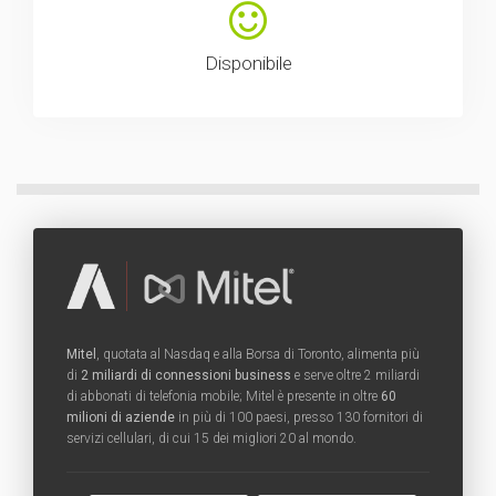
Disponibile
Mitel
, quotata al Nasdaq e alla Borsa di Toronto, alimenta più
di
2 miliardi di connessioni business
e serve oltre 2 miliardi
di abbonati di telefonia mobile; Mitel è presente in oltre
60
milioni di aziende
in più di 100 paesi, presso 130 fornitori di
servizi cellulari, di cui 15 dei migliori 20 al mondo.