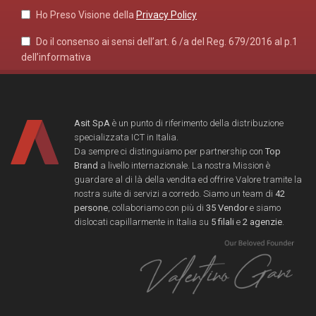
Ho Preso Visione della
Privacy Policy
Do il consenso ai sensi dell’art. 6 /a del Reg. 679/2016 al p.1
dell’informativa
Asit SpA
è un punto di riferimento della distribuzione
specializzata ICT in Italia.
Da sempre ci distinguiamo per partnership con
Top
Brand
a livello internazionale. La nostra Mission è
guardare al di là della vendita ed offrire Valore tramite la
nostra suite di servizi a corredo. Siamo un team di
42
persone
, collaboriamo con più di
35 Vendor
e siamo
dislocati capillarmente in Italia su
5 filali
e
2 agenzie
.