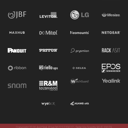
Copyright 2016 Asit SpA. P. Iva 06221270017 - Sede Via Goretta 90/F 10079