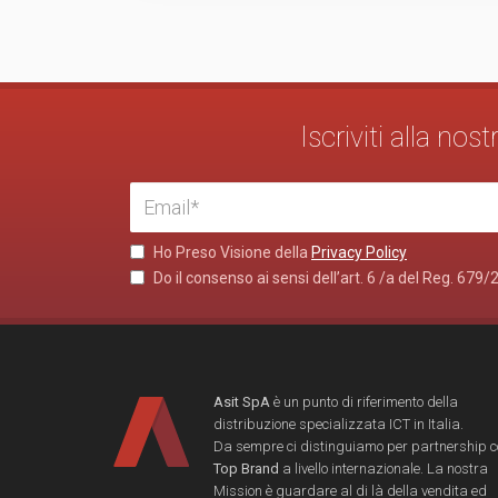
Iscriviti alla no
Ho Preso Visione della
Privacy Policy
Do il consenso ai sensi dell’art. 6 /a del Reg. 679/
Asit SpA
è un punto di riferimento della
distribuzione specializzata ICT in Italia.
Da sempre ci distinguiamo per partnership 
Top Brand
a livello internazionale. La nostra
Mission è guardare al di là della vendita ed