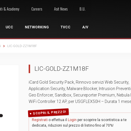
nti & Academy
Careers
Asit News
B.U.
UCC
NETWORKING
TVCC
A/V
i
LIC-GOLD-ZZ1M18F
LE
I
 ACCESSI
OCONFERENZA
ARMADI RACK
WIRELESS
NETWORKING A/V
GRUPPI DI CONTINUITÀ
GESTIONE SEGNALE
STRUMENTA
WO
LIC-GOLD-ZZ1M18F
oint
Armadi server
Access Point Outdoor
Switch A/V
UPS Desktop
Extenders
Kit strumentaz
Wor
ess Presentation System
Armadi a pavimento
Access Point Indoor
UPS Rack
Sistemi di controllo
Strumentazione
Wor
iCard Gold Security Pack, Rinnovo servizi Web Security,
ntrollo Accessi
zi Cloud
Armadi a parete
Licenze / Rinnovi
UPS Rack/Tower
Switchers
Strumentazio
Application Security, Malware Blocker, Intrusion Prevent
sori Videoconferenza
Armadi 10"
Site Survey
UPS Tower
Cavi ed Accessori
Giuntatrici a 
Geo Enforcer, Sandbox, Secureporter Premium, Nebula 
e Collaboration
Accessori rack
Accessori Wireless
UPS Accessori
WiFi Controller 12 AP, per USGFLEX50H – Durata 1 mes
SCOPRI IL PREZZO!
Registrati
o effettua il
Login
per scoprire la scontistica a te
dedicata, riduzioni sul prezzo di listino fino al 70%!