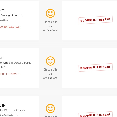
102F
h Managed Full L3
SCOPRI IL PREZZO!
0/25...
Disponibile
su
00-56F-ZZ0102F
ordinazione
2F
 Wireless Access Point
SCOPRI IL PREZZO!
1a/...
Disponibile
su
0BE-EU0102F
ordinazione
01F
ex Wireless Access
SCOPRI IL PREZZO!
o 2x2 802.11...