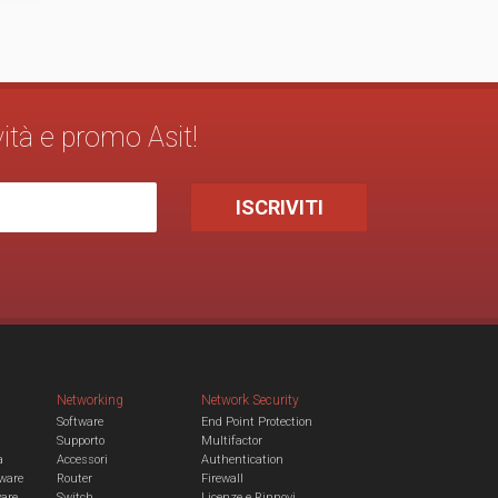
vità e promo Asit!
Networking
Network Security
Software
End Point Protection
Supporto
Multifactor
a
Accessori
Authentication
ware
Router
Firewall
ware
Switch
Licenze e Rinnovi