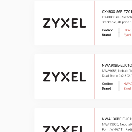
CX4800-56F-ZZ0
CX4800-56F - Switc
Stackable, 48 porte 1
Codice
CX48
Brand
Zyxel
NWA90BE-EU010
NWA90BE, NebulaFlex
Dual Radio 2x2 802.1
Codice
NWA9
Brand
Zyxel
NWA130BE-EU01
NWA130BE, NebulaFl
Point Wi-Fi7 Tri Radi