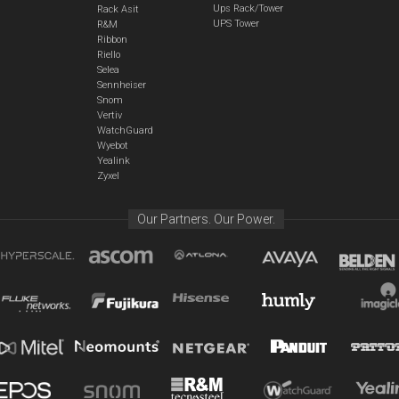
Ups Rack/Tower
Rack Asit
UPS Tower
R&M
Ribbon
Riello
Selea
Sennheiser
Snom
Vertiv
WatchGuard
Wyebot
Yealink
Zyxel