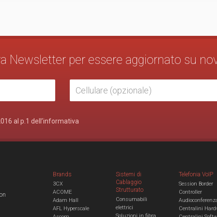
stra Newsletter per essere aggiornato su no
2016 al p.1 dell’informativa
Brands
Sistemi di
Telefonia VoIP
Cablaggio
3CX
Session Border
Strutturato
ACOME
Controller
con
Consumabili
Adam Hall
Audioconferenz
elettrici
AFL Hyperscale
Centralini Hard
Soluzioni in fibra
Ascom
Centralini Soft