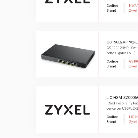
Codice
NWA1
Brand
Zyxel
GS190024HPV2-E
GS-1900-24HP - Swi
porte Gigabit PoE (...
Codice
GS19
Brand
Zyxel
LIC-HSM-ZZ0006
iCard Hospitality Pa
device per USGFLEX20
Codice
LIC-
Brand
Zyxel