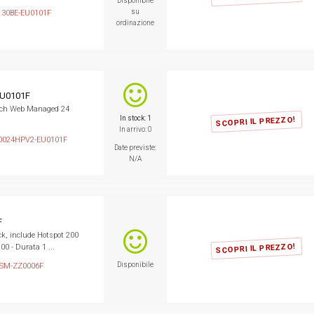
Disponibile
su
30BE-EU0101F
ordinazione
U0101F
tch Web Managed 24
In stock: 1
SCOPRI IL PREZZO!
In arrivo: 0
0024HPV2-EU0101F
Date previste:
N/A
F
ck, include Hotspot 200
SCOPRI IL PREZZO!
0 - Durata 1 ...
Disponibile
HSM-ZZ0006F