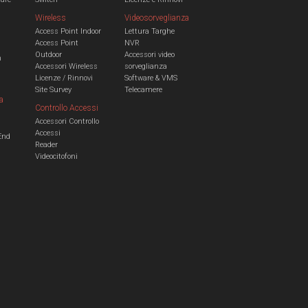
Wireless
Videosorveglianza
Access Point Indoor
Lettura Targhe
Access Point
NVR
Outdoor
Accessori video
n
Accessori Wireless
sorveglianza
Licenze / Rinnovi
Software & VMS
Site Survey
Telecamere
a
Controllo Accessi
Accessori Controllo
a
Accessi
End
Reader
Videocitofoni
m