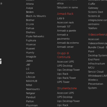
 a
ottica
Atlona
Cuffie
Soluzioni in rame
Avaya
Gateway
Belden
Sistemi Dect
Armadi Rack
Btech Av Mounts
Sistemi di
LAN 9
Brother
integrazione co
Accessori rack
D-Link
centralini
Armadi 10"
Dahua
Telefoni
Armadi a parete
Ekahau
Videoconferenz
Armadi a
Fluke Networks
pavimento
Accessori
Fujikura
Armadi da esterno
Videoconferenz
Hisense
Armadi server
Bundle Cloud - 
Huawei
Point
Humly
Gruppi di
Desktop Syste
Imagicle
Continuità
End Point
Jabra
Accessori UPS
Infrastructure
JBF
UPS Desktop
MCU
LG
Ups Desktop/Tower
Servizi Cloud
Leviton
Ups Rack
Whiteboard LIM
Lifesize
Ups Rack/Tower
Wireless
MAXHUB
UPS Tower
Presentation
Mitel
System
Strumentazione
Neomounts
Accessori UPS
Netgear
UPS Desktop
Panduit
Ups Desktop/Tower
Patton
Ups Rack
Prysmian