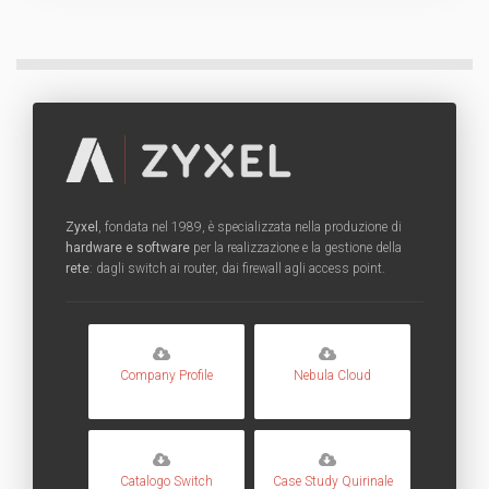
Zyxel
, fondata nel 1989, è specializzata nella produzione di
hardware e software
per la realizzazione e la gestione della
rete
: dagli switch ai router, dai firewall agli access point.
Company Profile
Nebula Cloud
Catalogo Switch
Case Study Quirinale