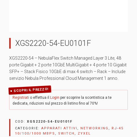
XGS2220-54-EU0101F
XGS2220-54 – NebulaFlex Switch Managed Layer 3 Lite, 48
porte Gigabit + 2 porte 10GbE MultiGigabit + 4 porte 10 Gigabit
SFP+ – Stack Fisico 10GbE di max 4 switch – Rack – Include
servizio Nebula Professional Cloud Management 1 anno.
SCOPRI IL PREZZO!
Registrati
o effettua il
Login
per scoprire la scontistica a te
dedicata, riduzioni sul prezzo di listino fino al 70%!
COD:
XGS2220-54-EU0101F
CATEGORIE:
APPARATI ATTIVI
,
NETWORKING
,
RJ-45
10/100/1000 MBPS
,
SWITCH
,
ZYXEL