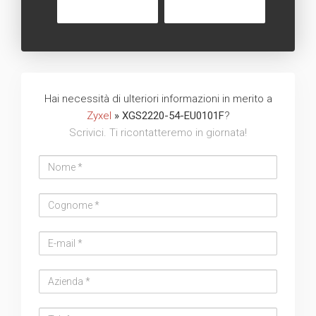
Hai necessità di ulteriori informazioni in merito a
Zyxel
» XGS2220-54-EU0101F
?
Scrivici. Ti ricontatteremo in giornata!
Nome
Cognome
Email
address
Azienda
Telefono