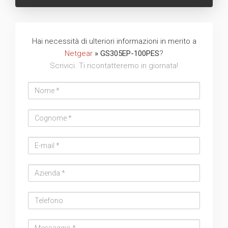
Hai necessità di ulteriori informazioni in merito a
Netgear
» GS305EP-100PES
?
Scrivici. Ti ricontatteremo in giornata!
Nome
Cognome
Email
address
Azienda
Telefono
Messaggio