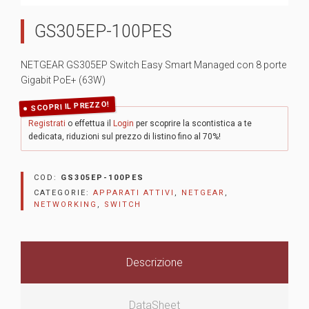
GS305EP-100PES
NETGEAR GS305EP Switch Easy Smart Managed con 8 porte
Gigabit PoE+ (63W)
SCOPRI IL PREZZO!
Registrati
o effettua il
Login
per scoprire la scontistica a te
dedicata, riduzioni sul prezzo di listino fino al 70%!
COD:
GS305EP-100PES
CATEGORIE:
APPARATI ATTIVI
,
NETGEAR
,
NETWORKING
,
SWITCH
Descrizione
DataSheet