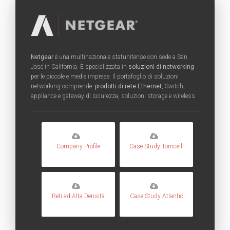
Netgear
è una multinazionale statunitense con sede a San
José in California. È specializzata in
soluzioni di networking
per le piccole e medie imprese. Il portafoglio di soluzioni
networking comprende:
prodotti di rete Ethernet
, Switch,
appliance e gateway di sicurezza, soluzioni storage e wireless.
Company Profile
Case Study Torricelli
Reti ad Alta Densità
Case Study Atlantic