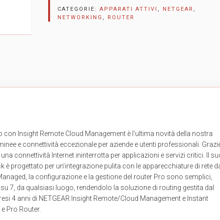
CATEGORIE:
APPARATI ATTIVI
,
NETGEAR
,
NETWORKING
,
ROUTER
o con Insight Remote Cloud Management è l’ultima novità della nostra
ulminee e connettività eccezionale per aziende e utenti professionali. Grazi
 connettività Internet ininterrotta per applicazioni e servizi critici. Il s
k è progettato per un’integrazione pulita con le apparecchiature di rete da
Managed, la configurazione e la gestione del router Pro sono semplici,
ni su 7, da qualsiasi luogo, rendendolo la soluzione di routing gestita dal
resi 4 anni di NETGEAR Insight Remote/Cloud Management e Instant
 e Pro Router.