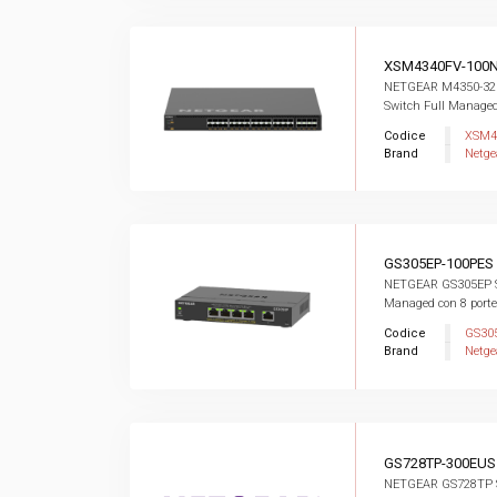
XSM4340FV-100
NETGEAR M4350-32
Switch Full Managed 
Codice
XSM4
Brand
Netge
GS305EP-100PES
NETGEAR GS305EP S
Managed con 8 porte 
Codice
GS30
Brand
Netge
GS728TP-300EUS
NETGEAR GS728TP Sw