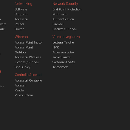
Networking
Network Security
Software
End Point Protection
Supporto
Multifactor
a
Accessori
Authentication
ware
Router
Firewall
ware
Switch
Licenze e Rinnovi
Wireless
Videosorveglianza
Access Point Indoor
Lettura Targhe
Access Point
NVR
Outdoor
Accessori video
n
Accessori Wireless
sorveglianza
Licenze / Rinnovi
Software & VMS
Site Survey
Telecamere
a
Controllo Accessi
Accessori Controllo
a
Accessi
End
Reader
Videocitofoni
m