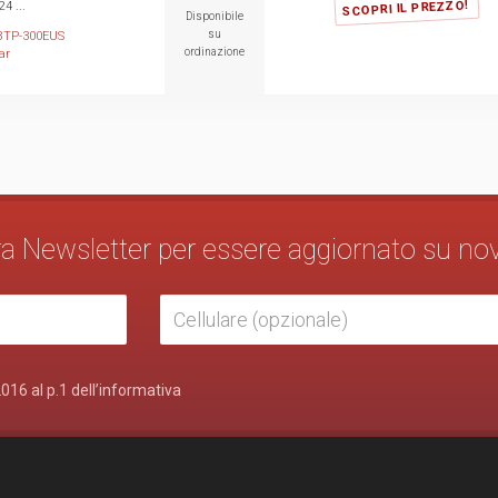
SCOPRI IL PREZZO!
4 ...
Disponibile
su
8TP-300EUS
ordinazione
ar
stra Newsletter per essere aggiornato su no
2016 al p.1 dell’informativa