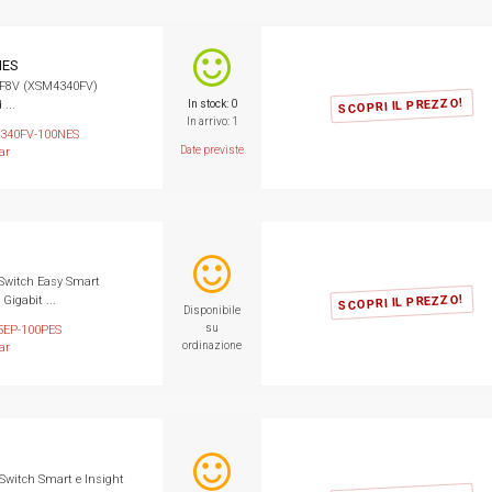
NES
F8V (XSM4340FV)
SCOPRI IL PREZZO!
...
In stock: 0
In arrivo: 1
340FV-100NES
Date previste
ar
witch Easy Smart
SCOPRI IL PREZZO!
Gigabit ...
Disponibile
su
5EP-100PES
ordinazione
ar
itch Smart e Insight