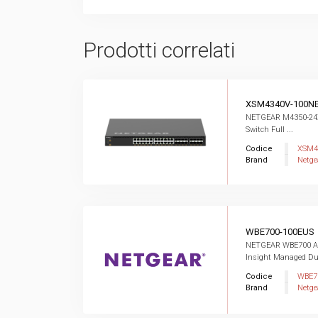
Prodotti correlati
XSM4340V-100N
NETGEAR M4350-24
Switch Full ...
Codice
XSM4
Brand
Netge
WBE700-100EUS
NETGEAR WBE700 Ac
Insight Managed Dua
Codice
WBE7
Brand
Netge