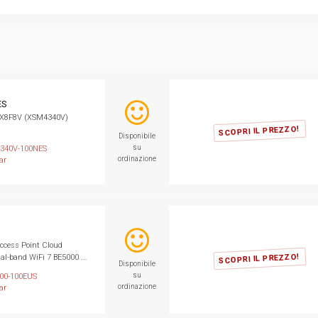
ES
X8F8V (XSM4340V)
SCOPRI IL PREZZO!
Disponibile
su
340V-100NES
ordinazione
ar
cess Point Cloud
SCOPRI IL PREZZO!
l-band WiFi 7 BE5000 ...
Disponibile
su
00-100EUS
ordinazione
ar