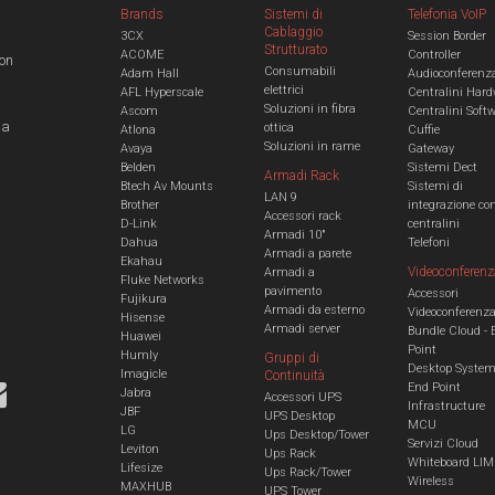
Brands
Sistemi di
Telefonia VoIP
Cablaggio
3CX
Session Border
Strutturato
ACOME
Controller
con
Consumabili
Adam Hall
Audioconferenz
elettrici
AFL Hyperscale
Centralini Hard
Soluzioni in fibra
Ascom
Centralini Soft
 a
ottica
Atlona
Cuffie
Soluzioni in rame
Avaya
Gateway
Belden
Sistemi Dect
Armadi Rack
Btech Av Mounts
Sistemi di
LAN 9
Brother
integrazione co
Accessori rack
D-Link
centralini
Armadi 10"
Dahua
Telefoni
Armadi a parete
Ekahau
Videoconferenz
Armadi a
Fluke Networks
pavimento
Accessori
Fujikura
Armadi da esterno
Videoconferenz
Hisense
Armadi server
Bundle Cloud - 
Huawei
Point
Humly
Gruppi di
Desktop Syste
Imagicle
Continuità
End Point
Jabra
Accessori UPS
Infrastructure
JBF
UPS Desktop
MCU
LG
Ups Desktop/Tower
Servizi Cloud
Leviton
Ups Rack
Whiteboard LIM
Lifesize
Ups Rack/Tower
Wireless
MAXHUB
UPS Tower