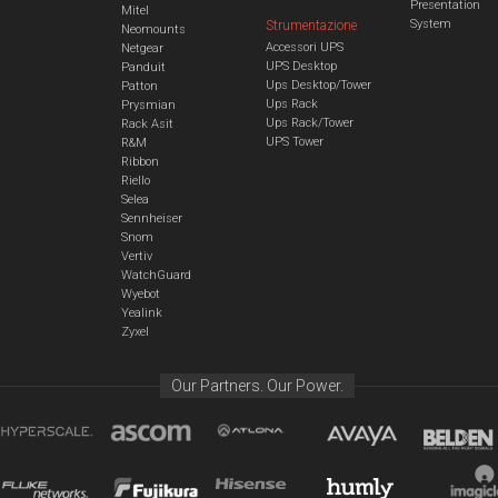
Presentation
Mitel
System
Strumentazione
Neomounts
Accessori UPS
Netgear
UPS Desktop
Panduit
Ups Desktop/Tower
Patton
Ups Rack
Prysmian
Ups Rack/Tower
Rack Asit
UPS Tower
R&M
Ribbon
Riello
Selea
Sennheiser
Snom
Vertiv
WatchGuard
Wyebot
Yealink
Zyxel