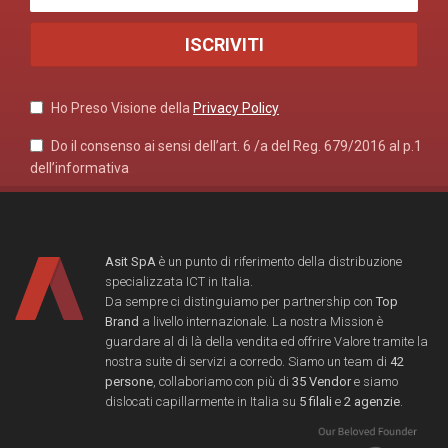
Ho Preso Visione della
Privacy Policy
Do il consenso ai sensi dell’art. 6 /a del Reg. 679/2016 al p.1
dell’informativa
Asit SpA
è un punto di riferimento della distribuzione
specializzata ICT in Italia.
Da sempre ci distinguiamo per partnership con
Top
Brand
a livello internazionale. La nostra Mission è
guardare al di là della vendita ed offrire Valore tramite la
nostra suite di servizi a corredo. Siamo un team di
42
persone
, collaboriamo con più di
35 Vendor
e siamo
dislocati capillarmente in Italia su
5 filali
e
2 agenzie
.