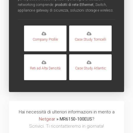
networking comprende:
prodotti di rete Ethernet
, Switch,
appliance e gateway di sicurezza, soluzioni storage e wireless.
Company Profile
Case Study Torricelli
Reti ad Alta Densità
Case Study Atlantic
Hai necessità di ulteriori informazioni in merito a
Netgear
» MR6150-100EUS
?
Scrivici. Ti ricontatteremo in giornata!