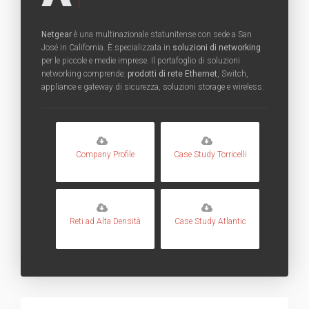
Netgear
è una multinazionale statunitense con sede a San
José in California. È specializzata in
soluzioni di networking
per le piccole e medie imprese. Il portafoglio di soluzioni
networking comprende:
prodotti di rete Ethernet
, Switch,
appliance e gateway di sicurezza, soluzioni storage e wireless.
Company Profile
Case Study Torricelli
Reti ad Alta Densità
Case Study Atlantic