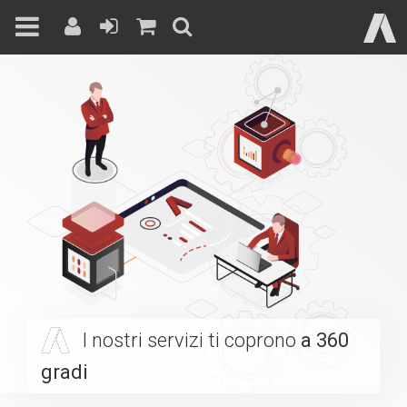
Skip
to
content
I nostri servizi ti coprono
a 360
gradi