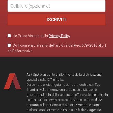
Ho Preso Visione della
Privacy Policy
Do il consenso ai sensi dell’art. 6 /a del Reg. 679/2016 al p.1
dell’informativa
Asit SpA
è un punto di riferimento della distribuzione
specializzata ICT in Italia.
Da sempre ci distinguiamo per partnership con
Top
Brand
a livello internazionale. La nostra Mission è
guardare al di là della vendita ed offrire Valore tramite la
nostra suite di servizi a corredo. Siamo un team di
42
persone
, collaboriamo con più di
35 Vendor
e siamo
dislocati capillarmente in Italia su
5 filali
e
2 agenzie
.