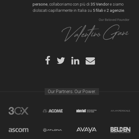
persone
, collaboriamo con più di
35 Vendor
e siamo
dislocati capillarmente in Italia su
5 filali
e
2 agenzie
.