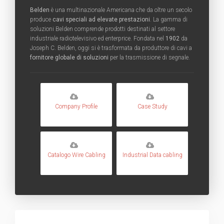
Belden
è una multinazionale Americana che da oltre un secolo
produce
cavi speciali ad elevate prestazioni
. La gamma di
soluzioni Belden comprende prodotti destinati al settore
industriale radiotelevisivo ed enterprice. Fondata nel
1902
da
Joseph C. Belden, oggi si è trasformata da produttore di cavi a
fornitore globale di soluzioni
per la trasmissione di segnale.
Company Profile
Case Study
Catalogo Wire Cabling
Industrial Data cabling