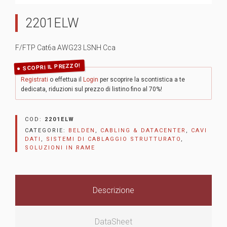
2201ELW
F/FTP Cat6a AWG23 LSNH Cca
SCOPRI IL PREZZO!
Registrati
o effettua il
Login
per scoprire la scontistica a te
dedicata, riduzioni sul prezzo di listino fino al 70%!
COD:
2201ELW
CATEGORIE:
BELDEN
,
CABLING & DATACENTER
,
CAVI
DATI
,
SISTEMI DI CABLAGGIO STRUTTURATO
,
SOLUZIONI IN RAME
Descrizione
DataSheet