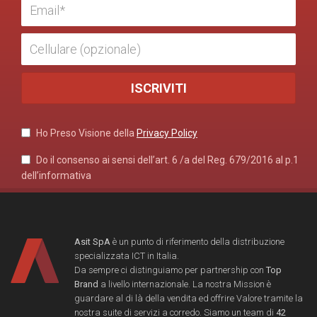
Ho Preso Visione della
Privacy Policy
Do il consenso ai sensi dell’art. 6 /a del Reg. 679/2016 al p.1
dell’informativa
Asit SpA
è un punto di riferimento della distribuzione
specializzata ICT in Italia.
Da sempre ci distinguiamo per partnership con
Top
Brand
a livello internazionale. La nostra Mission è
guardare al di là della vendita ed offrire Valore tramite la
nostra suite di servizi a corredo. Siamo un team di
42