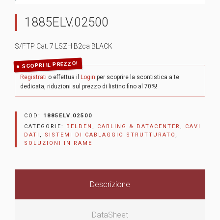
1885ELV.02500
S/FTP Cat. 7 LSZH B2ca BLACK
SCOPRI IL PREZZO!
Registrati
o effettua il
Login
per scoprire la scontistica a te
dedicata, riduzioni sul prezzo di listino fino al 70%!
COD:
1885ELV.02500
CATEGORIE:
BELDEN
,
CABLING & DATACENTER
,
CAVI
DATI
,
SISTEMI DI CABLAGGIO STRUTTURATO
,
SOLUZIONI IN RAME
Descrizione
DataSheet