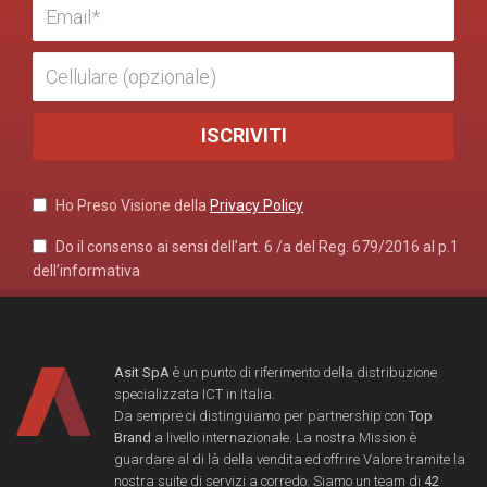
Ho Preso Visione della
Privacy Policy
Do il consenso ai sensi dell’art. 6 /a del Reg. 679/2016 al p.1
dell’informativa
Asit SpA
è un punto di riferimento della distribuzione
specializzata ICT in Italia.
Da sempre ci distinguiamo per partnership con
Top
Brand
a livello internazionale. La nostra Mission è
guardare al di là della vendita ed offrire Valore tramite la
nostra suite di servizi a corredo. Siamo un team di
42