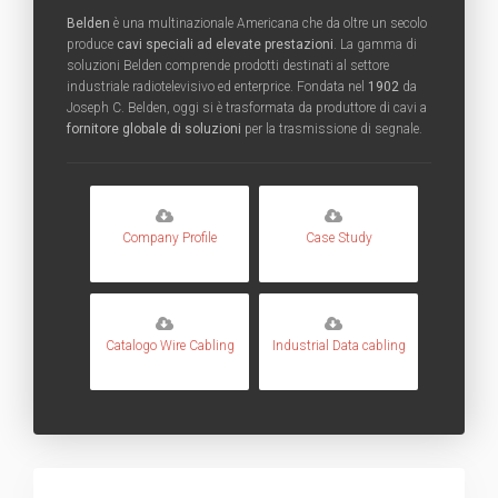
Belden
è una multinazionale Americana che da oltre un secolo
produce
cavi speciali ad elevate prestazioni
. La gamma di
soluzioni Belden comprende prodotti destinati al settore
industriale radiotelevisivo ed enterprice. Fondata nel
1902
da
Joseph C. Belden, oggi si è trasformata da produttore di cavi a
fornitore globale di soluzioni
per la trasmissione di segnale.
Company Profile
Case Study
Catalogo Wire Cabling
Industrial Data cabling