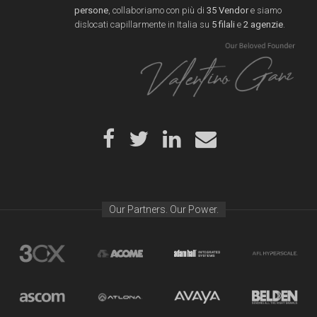
persone
, collaboriamo con più di
35 Vendor
e siamo
dislocati capillarmente in Italia su
5 filali
e
2 agenzie
.