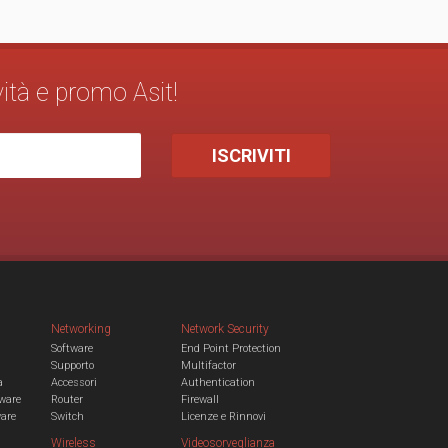
vità e promo Asit!
Networking
Network Security
Software
End Point Protection
Supporto
Multifactor
a
Accessori
Authentication
ware
Router
Firewall
ware
Switch
Licenze e Rinnovi
Wireless
Videosorveglianza