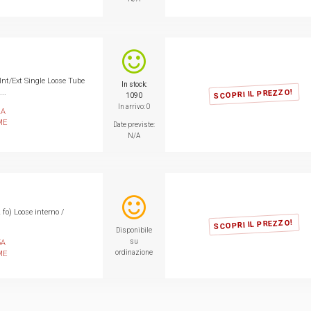
nt/Ext Single Loose Tube
In stock:
SCOPRI IL PREZZO!
..
1090
In arrivo: 0
2A
ME
Date previste:
N/A
 fo) Loose interno /
SCOPRI IL PREZZO!
Disponibile
su
5A
ordinazione
ME