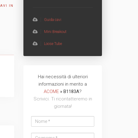
AVI IN
TVCC
Back
Guida cavi
Networking
Mini Breakout
AV
Loose Tube
Back
Hai necessità di ulteriori
Nome
Cognome
Email
Azienda
Telefono
Messaggio
Messaggio
informazioni in merito a
address
ACOME
» B1183A
?
Scrivici. Ti ricontatteremo in
giornata!