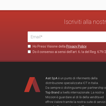
Iscriviti alla no
Ho Preso Visione della
Privacy Policy
Do il consenso ai sensi dell’art. 6 /a del Reg. 679/
Asit SpA
è un punto di riferimento della
distribuzione specializzata ICT in Italia.
Da sempre ci distinguiamo per partnership 
Top Brand
a livello internazionale. La nostra
Mission è guardare al di là della vendita ed
offrire Valore tramite la nostra suite di servizi