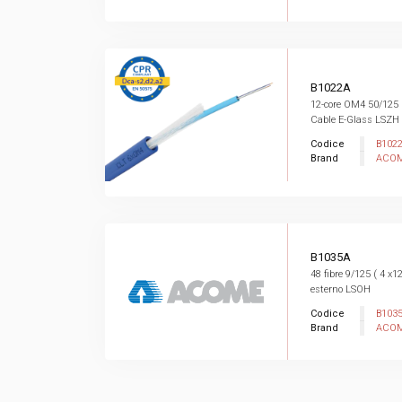
B1022A
12-core OM4 50/125 I
Cable E-Glass LSZH .
Codice
B102
Brand
ACO
B1035A
48 fibre 9/125 ( 4 x12
esterno LSOH
Codice
B103
Brand
ACO