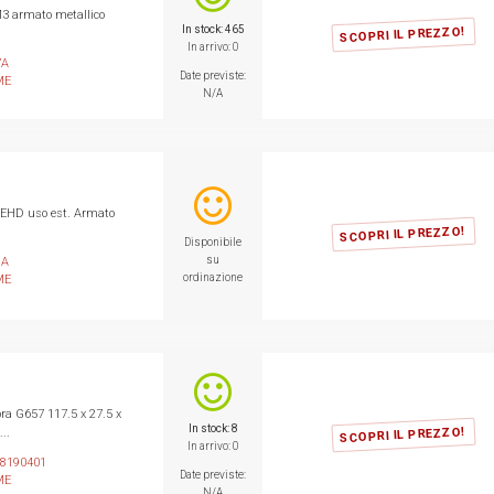
3 armato metallico
In stock: 465
SCOPRI IL PREZZO!
In arrivo: 0
7A
Date previste:
ME
N/A
PEHD uso est. Armato
SCOPRI IL PREZZO!
Disponibile
su
8A
ordinazione
ME
ra G657 117.5 x 27.5 x
In stock: 8
SCOPRI IL PREZZO!
..
In arrivo: 0
88190401
Date previste:
ME
N/A