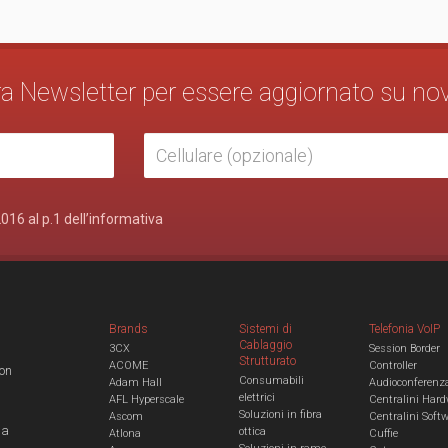
stra Newsletter per essere aggiornato su no
2016 al p.1 dell’informativa
Brands
Sistemi di
Telefonia VoIP
Cablaggio
3CX
Session Border
Strutturato
ACOME
Controller
con
Consumabili
Adam Hall
Audioconferenz
elettrici
AFL Hyperscale
Centralini Hard
Soluzioni in fibra
Ascom
Centralini Soft
 a
ottica
Atlona
Cuffie