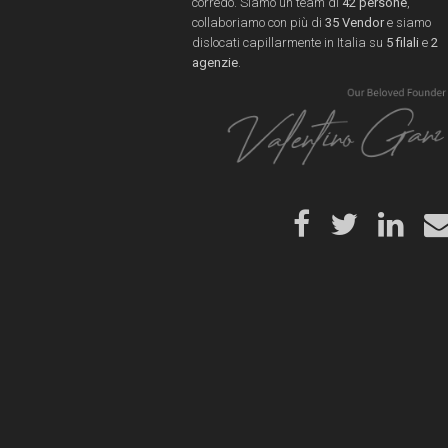
corredo. Siamo un team di
42 persone
,
collaboriamo con più di
35 Vendor
e siamo
dislocati capillarmente in Italia su
5 filali
e
2
agenzie
.