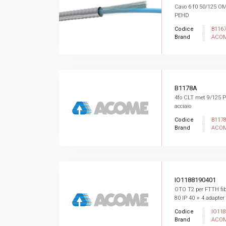
Cavo 6 f0 50/125 OM
PEHD
Codice
B116
Brand
ACO
B1178A
4fo CLT met 9/125 
acciaio
Codice
B117
Brand
ACO
IO1188190401
OTO T2 per FTTH fib
80 IP 40 + 4 adapter .
Codice
IO11
Brand
ACO