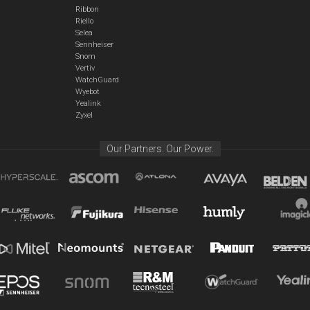
Ribbon
Riello
Selea
Sennheiser
Snom
Vertiv
WatchGuard
Wyebot
Yealink
Zyxel