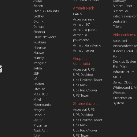
Soluzioni in rame
Avaya
Gateway
Belden
Sistemi Dect
Armadi Rack
Btech Av Mounts
Sistemi di
LAN 9
Brother
integrazione co
Accessori rack
D-Link
centralini
Armadi 10"
Dahua
Telefoni
Armadi a parete
Ekahau
Videoconferenz
Armadi a
Fluke Networks
pavimento
Accessori
Fujikura
Armadi da esterno
Videoconferenz
Hisense
Armadi server
Bundle Cloud - 
Huawei
Point
Humly
Gruppi di
Desktop Syste
Imagicle
Continuità
End Point
Jabra
Accessori UPS
Infrastructure
JBF
UPS Desktop
MCU
LG
Ups Desktop/Tower
Servizi Cloud
Leviton
Ups Rack
Whiteboard LIM
Lifesize
Ups Rack/Tower
Wireless
MAXHUB
UPS Tower
Presentation
Mitel
System
Strumentazione
Neomounts
Accessori UPS
Netgear
UPS Desktop
Panduit
Ups Desktop/Tower
Patton
Ups Rack
Prysmian
Ups Rack/Tower
Rack Asit
UPS Tower
R&M