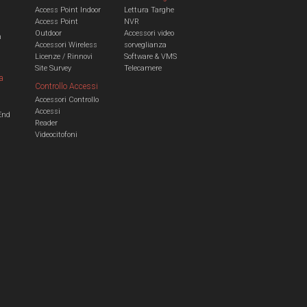
Access Point Indoor
Lettura Targhe
Access Point
NVR
Outdoor
Accessori video
n
Accessori Wireless
sorveglianza
Licenze / Rinnovi
Software & VMS
Site Survey
Telecamere
a
Controllo Accessi
Accessori Controllo
a
Accessi
End
Reader
Videocitofoni
m