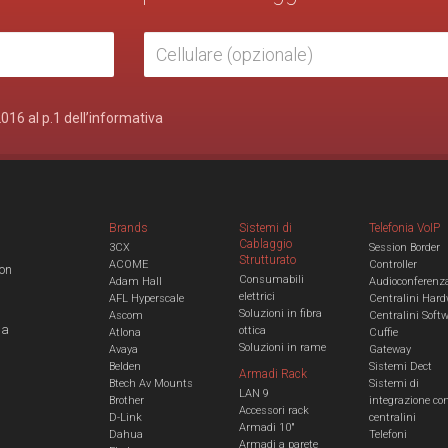
2016 al p.1 dell’informativa
Brands
Sistemi di
Telefonia VoIP
Cablaggio
3CX
Session Border
Strutturato
ACOME
Controller
con
Consumabili
Adam Hall
Audioconferenz
elettrici
AFL Hyperscale
Centralini Hard
Soluzioni in fibra
Ascom
Centralini Soft
 a
ottica
Atlona
Cuffie
Soluzioni in rame
Avaya
Gateway
Belden
Sistemi Dect
Armadi Rack
Btech Av Mounts
Sistemi di
LAN 9
Brother
integrazione co
Accessori rack
D-Link
centralini
Armadi 10"
Dahua
Telefoni
Armadi a parete