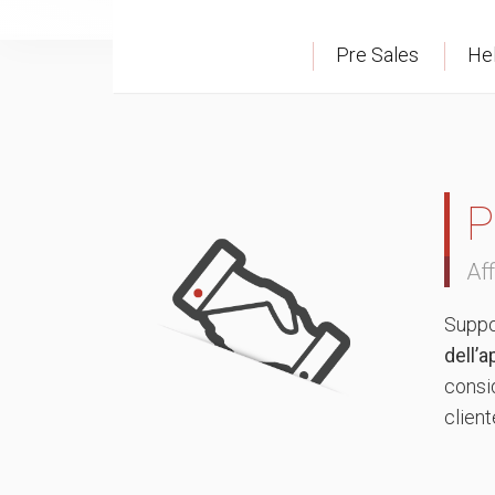
Pre Sales
He
P
Af
Suppo
dell’a
consid
client