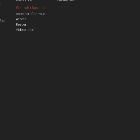
a
Controllo Accessi
Accessori Controllo
a
Accessi
End
Reader
Videocitofoni
m