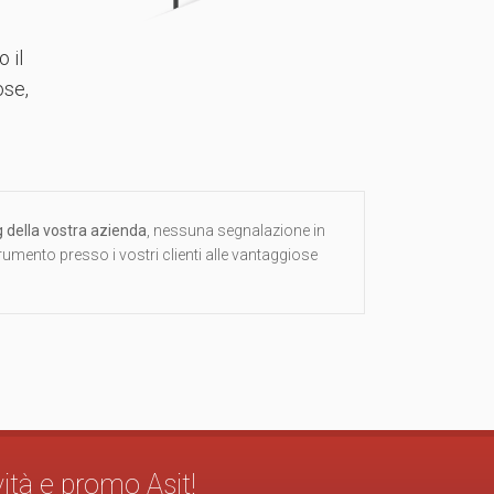
 il
ose,
ing della vostra azienda
, nessuna segnalazione in
strumento presso i vostri clienti alle vantaggiose
vità e promo Asit!