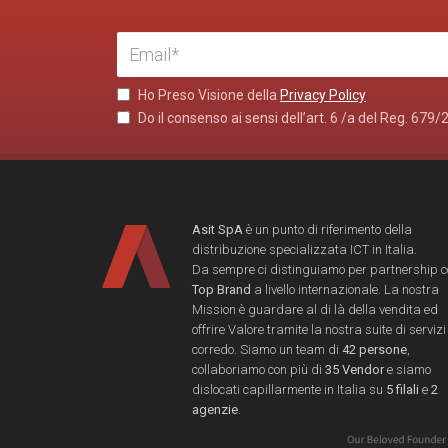
Ho Preso Visione della
Privacy Policy
Do il consenso ai sensi dell’art. 6 /a del Reg. 679/
Asit SpA
è un punto di riferimento della
distribuzione specializzata ICT in Italia.
Da sempre ci distinguiamo per partnership 
Top Brand
a livello internazionale. La nostra
Mission è guardare al di là della vendita ed
offrire Valore tramite la nostra suite di servizi
corredo. Siamo un team di
42 persone
,
collaboriamo con più di
35 Vendor
e siamo
dislocati capillarmente in Italia su
5 filali
e
2
agenzie
.