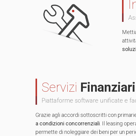
I
As
Mettia
attivi
soluz
Servizi
Finanziari
Piattaforme software unificate e fac
Grazie agli accordi sottoscritti con primari
a condizioni concorrenziali
. Il leasing op
permette di noleggiare dei beni per un perio