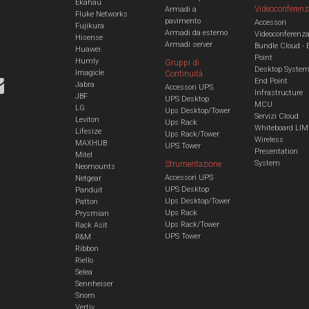
Ekahau
Videoconferenz
Armadi a
Fluke Networks
pavimento
Accessori
Fujikura
Armadi da esterno
Videoconferenz
Hisense
Armadi server
Bundle Cloud - 
Huawei
Point
Humly
Gruppi di
Desktop Syste
Imagicle
Continuità
End Point
Jabra
Accessori UPS
Infrastructure
JBF
UPS Desktop
MCU
LG
Ups Desktop/Tower
Servizi Cloud
Leviton
Ups Rack
Whiteboard LIM
Lifesize
Ups Rack/Tower
Wireless
MAXHUB
UPS Tower
Presentation
Mitel
System
Strumentazione
Neomounts
Accessori UPS
Netgear
UPS Desktop
Panduit
Ups Desktop/Tower
Patton
Ups Rack
Prysmian
Ups Rack/Tower
Rack Asit
UPS Tower
R&M
Ribbon
Riello
Selea
Sennheiser
Snom
Vertiv