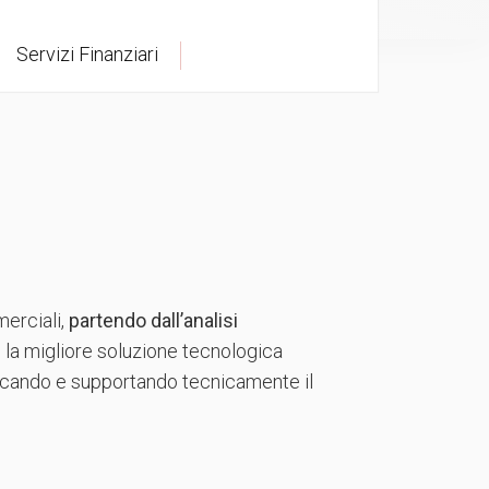
TVCC
Back
Servizi Finanziari
Networking
AV
Back
merciali,
partendo dall’analisi
re la migliore soluzione tecnologica
iancando e supportando tecnicamente il