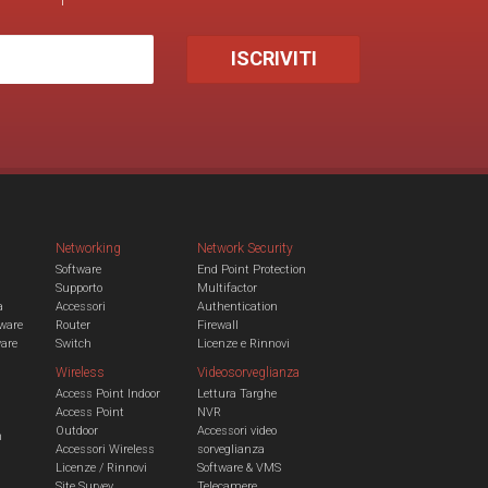
Networking
Network Security
Software
End Point Protection
Supporto
Multifactor
a
Accessori
Authentication
ware
Router
Firewall
ware
Switch
Licenze e Rinnovi
Wireless
Videosorveglianza
Access Point Indoor
Lettura Targhe
Access Point
NVR
Outdoor
Accessori video
n
Accessori Wireless
sorveglianza
Licenze / Rinnovi
Software & VMS
Site Survey
Telecamere