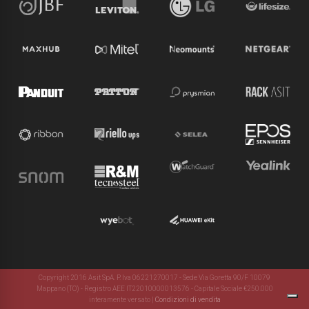
Copyright 2016 Asit SpA. P. Iva 06221270017 - Sede Via Goretta 90/F 10079
Mappano (TO) - Registro AEE IT22010000013576 - Capitale Sociale €250.000
interamente versato
|
Condizioni di vendita