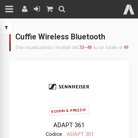
Skip
to
Cuffie Wireless Bluetooth
content
Stai visualizzando i risultati dal
33–48
su un totale di
49
SCOPRI IL PREZZO!
ADAPT 361
Codice
ADAPT 361