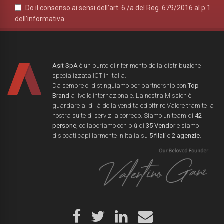
Do il consenso ai sensi dell’art. 6 /a del Reg. 679/2016 al p.1
dell’informativa
Asit SpA
è un punto di riferimento della distribuzione
specializzata ICT in Italia.
Da sempre ci distinguiamo per partnership con
Top
Brand
a livello internazionale. La nostra Mission è
guardare al di là della vendita ed offrire Valore tramite la
nostra suite di servizi a corredo. Siamo un team di
42
persone
, collaboriamo con più di
35 Vendor
e siamo
dislocati capillarmente in Italia su
5 filali
e
2 agenzie
.