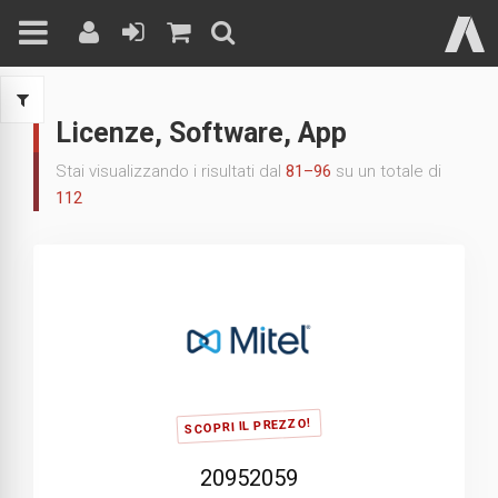
Skip
to
Licenze, Software, App
content
Stai visualizzando i risultati dal
81–96
su un totale di
112
SCOPRI IL PREZZO!
20952059