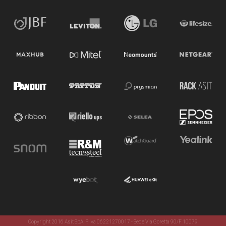
Copyright 2016 Asit SpA. P. Iva 06221270017 - Sede Via Goretta 90/F 10079