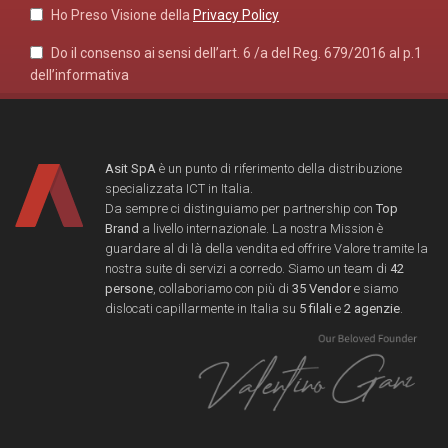
Ho Preso Visione della
Privacy Policy
Do il consenso ai sensi dell’art. 6 /a del Reg. 679/2016 al p.1
dell’informativa
Asit SpA
è un punto di riferimento della distribuzione
specializzata ICT in Italia.
Da sempre ci distinguiamo per partnership con
Top
Brand
a livello internazionale. La nostra Mission è
guardare al di là della vendita ed offrire Valore tramite la
nostra suite di servizi a corredo. Siamo un team di
42
persone
, collaboriamo con più di
35 Vendor
e siamo
dislocati capillarmente in Italia su
5 filali
e
2 agenzie
.