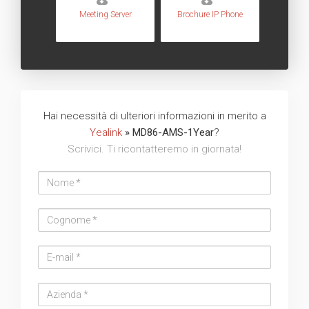
Meeting Server
Brochure IP Phone
Hai necessità di ulteriori informazioni in merito a
Yealink
» MD86-AMS-1Year
?
Scrivici. Ti ricontatteremo in giornata!
Nome
Cognome
Email
address
Azienda