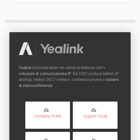
Yealink
è fornitore leader nel settore di telefonia VoIP e
soluzioni di comunicazione IP
. Dal 2001 produce telefoni IP
desktop, telefoni DECT wireless, conference phones e
sistemi
di videoconferenza
.
Company Profile
Support Guide