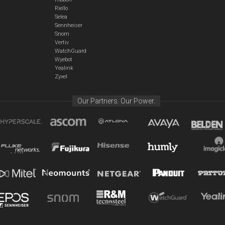
Riello
Selea
Sennheiser
Snom
Vertiv
WatchGuard
Wyebot
Yealink
Zyxel