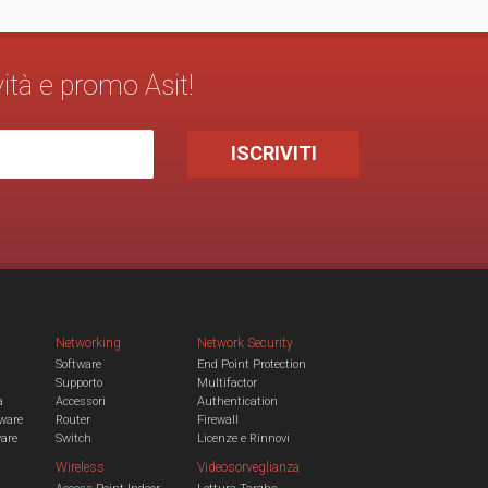
vità e promo Asit!
Networking
Network Security
Software
End Point Protection
Supporto
Multifactor
a
Accessori
Authentication
ware
Router
Firewall
ware
Switch
Licenze e Rinnovi
Wireless
Videosorveglianza