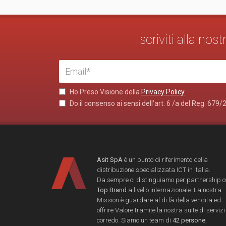
Iscriviti alla no
Ho Preso Visione della
Privacy Policy
Do il consenso ai sensi dell’art. 6 /a del Reg. 679/
Asit SpA
è un punto di riferimento della
distribuzione specializzata ICT in Italia.
Da sempre ci distinguiamo per partnership 
Top Brand
a livello internazionale. La nostra
Mission è guardare al di là della vendita ed
offrire Valore tramite la nostra suite di servizi
corredo. Siamo un team di
42 persone
,