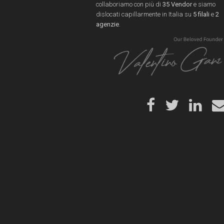
collaboriamo con più di
35 Vendor
e siamo
dislocati capillarmente in Italia su
5 filali
e
2
agenzie
.