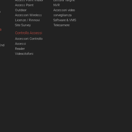
Access Point Indoor
Lettura Targhe
Access Point
NVR
Outdoor
Accessori video
n
Accessori Wireless
sorveglianza
Licenze / Rinnovi
Software & VMS
Site Survey
Telecamere
a
Controllo Accessi
Accessori Controllo
a
Accessi
End
Reader
Videocitofoni
m