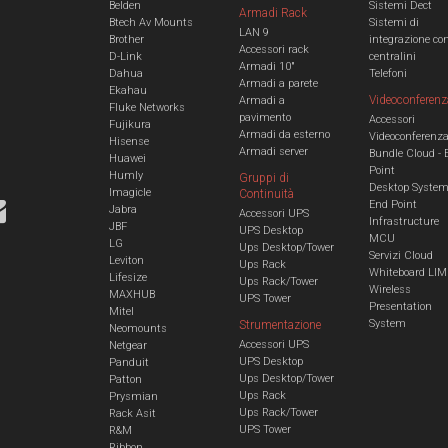
Belden
Sistemi Dect
Armadi Rack
Btech Av Mounts
Sistemi di
LAN 9
Brother
integrazione co
Accessori rack
D-Link
centralini
Armadi 10"
Dahua
Telefoni
Armadi a parete
Ekahau
Videoconferenz
Armadi a
Fluke Networks
pavimento
Accessori
Fujikura
Armadi da esterno
Videoconferenz
Hisense
Armadi server
Bundle Cloud - 
Huawei
Point
Humly
Gruppi di
Desktop Syste
Imagicle
Continuità
End Point
Jabra
Accessori UPS
Infrastructure
JBF
UPS Desktop
MCU
LG
Ups Desktop/Tower
Servizi Cloud
Leviton
Ups Rack
Whiteboard LIM
Lifesize
Ups Rack/Tower
Wireless
MAXHUB
UPS Tower
Presentation
Mitel
System
Strumentazione
Neomounts
Accessori UPS
Netgear
UPS Desktop
Panduit
Ups Desktop/Tower
Patton
Ups Rack
Prysmian
Ups Rack/Tower
Rack Asit
UPS Tower
R&M
Ribbon