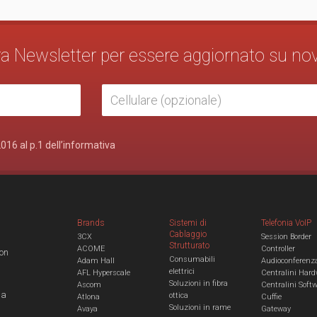
stra Newsletter per essere aggiornato su no
2016 al p.1 dell’informativa
Brands
Sistemi di
Telefonia VoIP
Cablaggio
3CX
Session Border
Strutturato
ACOME
Controller
con
Consumabili
Adam Hall
Audioconferenz
elettrici
AFL Hyperscale
Centralini Hard
Soluzioni in fibra
Ascom
Centralini Soft
 a
ottica
Atlona
Cuffie
Soluzioni in rame
Avaya
Gateway