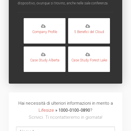
dispositivo, ovunque si trovino, anche nelle sale conferenza.
Company Profile
5 Benefici del Cloud
Case Study Alberta
Case Study Forest Lake
Hai necessità di ulteriori informazioni in merito a
Lifesize
» 1000-0100-0890
?
Scrivici. Ti ricontatteremo in giornata!
Nome