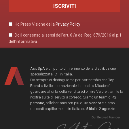
Ho Preso Visione della
Privacy Policy
Do il consenso ai sensi dell’art. 6 /a del Reg. 679/2016 al p.1
dell’informativa
Asit SpA
è un punto di riferimento della distribuzione
specializzata ICT in Italia.
Da sempre ci distinguiamo per partnership con
Top
Brand
a livello internazionale. La nostra Mission è
guardare al di là della vendita ed offrire Valore tramite la
nostra suite di servizi a corredo. Siamo un team di
42
persone
, collaboriamo con più di
35 Vendor
e siamo
dislocati capillarmente in Italia su
5 filali
e
2 agenzie
.