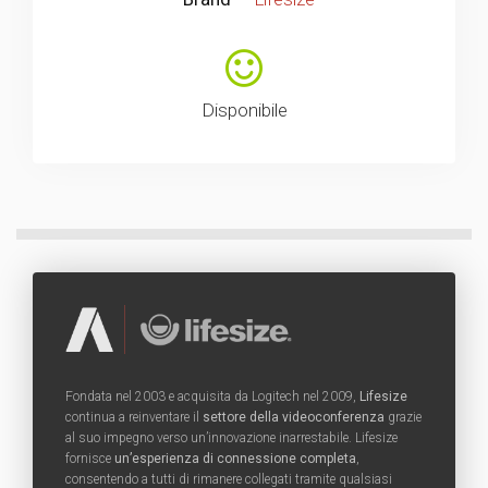
Disponibile
Fondata nel 2003 e acquisita da Logitech nel 2009,
Lifesize
continua a reinventare il
settore della videoconferenza
grazie
al suo impegno verso un’innovazione inarrestabile. Lifesize
fornisce
un’esperienza di connessione completa
,
consentendo a tutti di rimanere collegati tramite qualsiasi