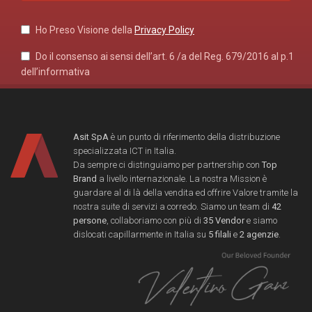
Ho Preso Visione della
Privacy Policy
Do il consenso ai sensi dell’art. 6 /a del Reg. 679/2016 al p.1
dell’informativa
Asit SpA
è un punto di riferimento della distribuzione
specializzata ICT in Italia.
Da sempre ci distinguiamo per partnership con
Top
Brand
a livello internazionale. La nostra Mission è
guardare al di là della vendita ed offrire Valore tramite la
nostra suite di servizi a corredo. Siamo un team di
42
persone
, collaboriamo con più di
35 Vendor
e siamo
dislocati capillarmente in Italia su
5 filali
e
2 agenzie
.