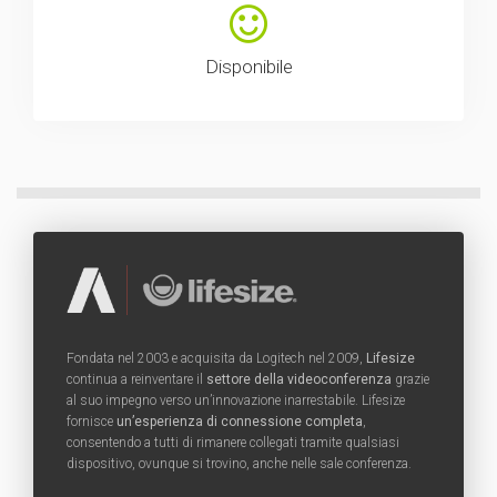
Disponibile
Fondata nel 2003 e acquisita da Logitech nel 2009,
Lifesize
continua a reinventare il
settore della videoconferenza
grazie
al suo impegno verso un’innovazione inarrestabile. Lifesize
fornisce
un’esperienza di connessione completa
,
consentendo a tutti di rimanere collegati tramite qualsiasi
dispositivo, ovunque si trovino, anche nelle sale conferenza.