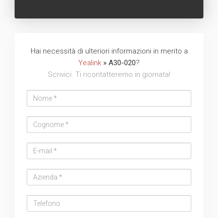
Hai necessità di ulteriori informazioni in merito a
Yealink
» A30-020
?
Scrivici. Ti ricontatteremo in giornata!
Nome
Cognome
Email
address
Azienda
Telefono