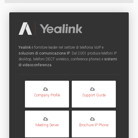
Yealink
è fornitore leader nel settore di telefonia VoIP e
soluzioni di comunicazione IP
. Dal 2001 produce telefoni IP
desktop, telefoni DECT wireless, conference phones e
sistemi
di videoconferenza
.
Company Profile
Support Guide
Meeting Server
Brochure IP Phone