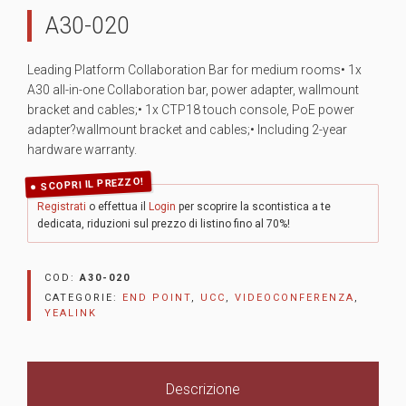
A30-020
Leading Platform Collaboration Bar for medium rooms• 1x
A30 all-in-one Collaboration bar, power adapter, wallmount
bracket and cables;• 1x CTP18 touch console, PoE power
adapter?wallmount bracket and cables;• Including 2-year
hardware warranty.
SCOPRI IL PREZZO!
Registrati
o effettua il
Login
per scoprire la scontistica a te
dedicata, riduzioni sul prezzo di listino fino al 70%!
COD:
A30-020
CATEGORIE:
END POINT
,
UCC
,
VIDEOCONFERENZA
,
YEALINK
Descrizione