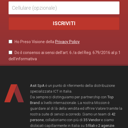
Ho Preso Visione della
Privacy Policy
Do il consenso ai sensi dell’art. 6 /a del Reg. 679/2016 al p.1
dell’informativa
Asit SpA
è un punto di riferimento della distribuzione
specializzata ICT in Italia.
Da sempre ci distinguiamo per partnership con
Top
Brand
a livello internazionale. La nostra Mission è
guardare al di là della vendita ed offrire Valore tramite la
nostra suite di servizi a corredo. Siamo un team di
42
persone
, collaboriamo con più di
35 Vendor
e siamo
dislocati capillarmente in Italia su
5 filali
e
2 agenzie
.