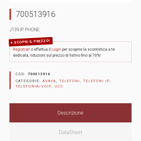
700513916
J139 IP PHONE
SCOPRI IL PREZZO!
Registrati
o effettua il
Login
per scoprire la scontistica a te
dedicata, riduzioni sul prezzo di listino fino al 70%!
COD:
700513916
CATEGORIE:
AVAYA
,
TELEFONI
,
TELEFONI IP
,
TELEFONIA/VOIP
,
UCC
Descrizione
DataSheet