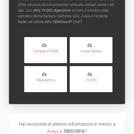
Offre soluzioni di comunicazioni unificate, contact center e reti
dati. Con
oltre 19.000 dipendenti
in tutto il mondo e sede
centrale a Santa Barbara California USA, Avaya è l'azienda
leader nel settore della
Telefonia IP
(VoIP).
Company Profile
Avaya Spaces
Teledidattica
CU360
Hai necessità di ulteriori informazioni in merito a
Avaya
» 700513916
?