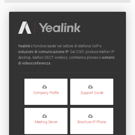
Yealink
è fornitore leader nel settore di telefonia VoIP e
soluzioni di comunicazione IP
. Dal 2001 produce telefoni IP
desktop, telefoni DECT wireless, conference phones e
sistemi
di videoconferenza
.
Company Profile
Support Guide
Meeting Server
Brochure IP Phone