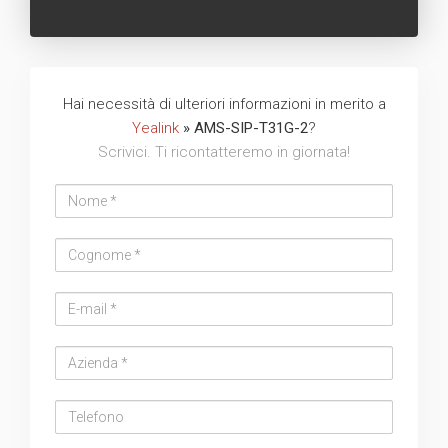
Hai necessità di ulteriori informazioni in merito a
Yealink
» AMS-SIP-T31G-2
?
Scrivici. Ti ricontatteremo in giornata!
Nome
Cognome
Email
address
Azienda
Telefono