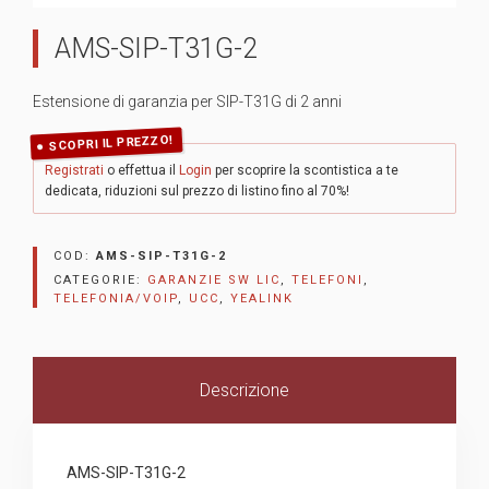
AMS-SIP-T31G-2
Estensione di garanzia per SIP-T31G di 2 anni
SCOPRI IL PREZZO!
Registrati
o effettua il
Login
per scoprire la scontistica a te
dedicata, riduzioni sul prezzo di listino fino al 70%!
COD:
AMS-SIP-T31G-2
CATEGORIE:
GARANZIE SW LIC
,
TELEFONI
,
TELEFONIA/VOIP
,
UCC
,
YEALINK
Descrizione
AMS-SIP-T31G-2