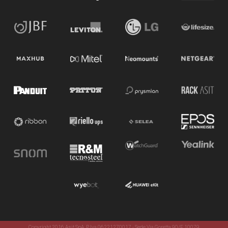
Copyright 2016 Asit SpA. P. Iva 06221270017 - Sede Via Goretta 90/F 10079