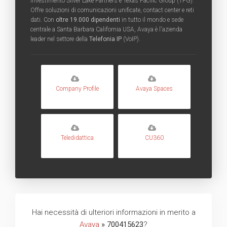
investimento Silver Lake Partners e Texas Pacific Group (TPG).
Offre soluzioni di comunicazioni unificate, contact center e reti
dati. Con
oltre 19.000 dipendenti
in tutto il mondo e sede
centrale a Santa Barbara California USA, Avaya è l'azienda
leader nel settore della
Telefonia IP
(VoIP).
Company Profile
Avaya Spaces
Teledidattica
CU360
Hai necessità di ulteriori informazioni in merito a
Avaya
» 700415623
?