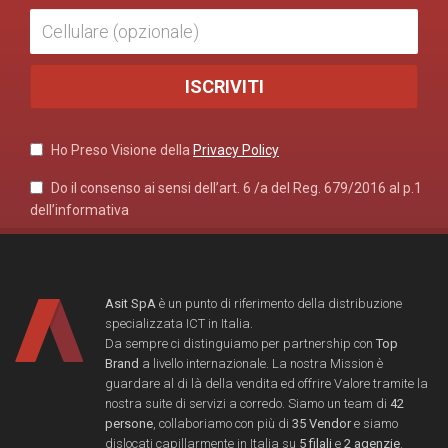
Ho Preso Visione della
Privacy Policy
Do il consenso ai sensi dell’art. 6 /a del Reg. 679/2016 al p.1
dell’informativa
Asit SpA
è un punto di riferimento della distribuzione
specializzata ICT in Italia.
Da sempre ci distinguiamo per partnership con
Top
Brand
a livello internazionale. La nostra Mission è
guardare al di là della vendita ed offrire Valore tramite la
nostra suite di servizi a corredo. Siamo un team di
42
persone
, collaboriamo con più di
35 Vendor
e siamo
dislocati capillarmente in Italia su
5 filali
e
2 agenzie
.