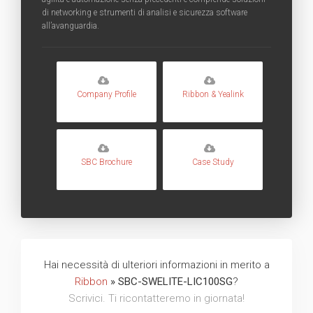
di networking e strumenti di analisi e sicurezza software
all’avanguardia.
Company Profile
Ribbon & Yealink
SBC Brochure
Case Study
Hai necessità di ulteriori informazioni in merito a
Ribbon
» SBC-SWELITE-LIC100SG
?
Scrivici. Ti ricontatteremo in giornata!