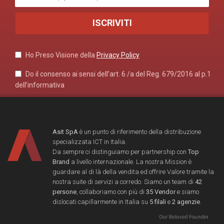
Ho Preso Visione della
Privacy Policy
Do il consenso ai sensi dell’art. 6 /a del Reg. 679/2016 al p.1
dell’informativa
Asit SpA
è un punto di riferimento della distribuzione
specializzata ICT in Italia.
Da sempre ci distinguiamo per partnership con
Top
Brand
a livello internazionale. La nostra Mission è
guardare al di là della vendita ed offrire Valore tramite la
nostra suite di servizi a corredo. Siamo un team di
42
persone
, collaboriamo con più di
35 Vendor
e siamo
dislocati capillarmente in Italia su
5 filali
e
2 agenzie
.