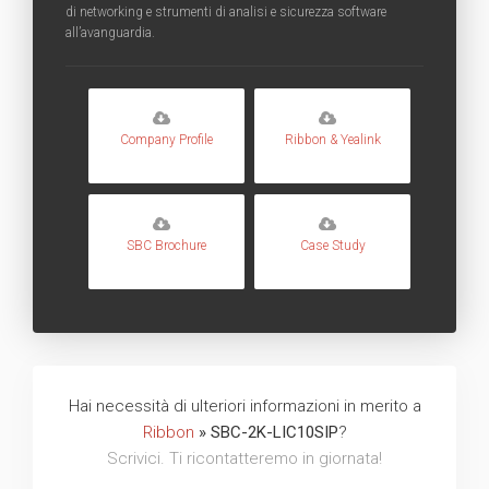
di networking e strumenti di analisi e sicurezza software
all’avanguardia.
Company Profile
Ribbon & Yealink
SBC Brochure
Case Study
Hai necessità di ulteriori informazioni in merito a
Ribbon
» SBC-2K-LIC10SIP
?
Scrivici. Ti ricontatteremo in giornata!