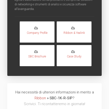
di networking e strumenti di analisi e sicurezza software
all’avanguardia.
Company Profile
Ribbon & Yealink
SBC Brochure
Case Study
Hai necessità di ulteriori informazioni in merito a
Ribbon
» SBC-1K-R-SIP
?
Scrivici. Ti ricontatteremo in giornata!