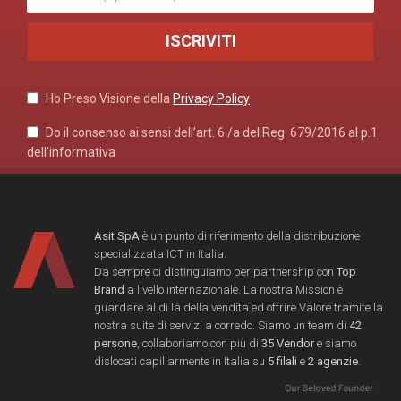
Ho Preso Visione della
Privacy Policy
Do il consenso ai sensi dell’art. 6 /a del Reg. 679/2016 al p.1
dell’informativa
Asit SpA
è un punto di riferimento della distribuzione
specializzata ICT in Italia.
Da sempre ci distinguiamo per partnership con
Top
Brand
a livello internazionale. La nostra Mission è
guardare al di là della vendita ed offrire Valore tramite la
nostra suite di servizi a corredo. Siamo un team di
42
persone
, collaboriamo con più di
35 Vendor
e siamo
dislocati capillarmente in Italia su
5 filali
e
2 agenzie
.