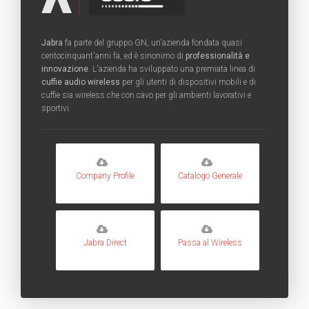
Jabra
fa parte del gruppo GN, un'azienda fondata quasi
centocinquant'anni fa, ed è sinonimo di
professionalità e
innovazione
. L'azienda ha sviluppato una premiata linea di
cuffie audio wireless
per gli utenti di dispositivi mobili e di
cuffie sia wireless che con cavo per gli ambienti lavorativi e
sportivi.
Company Profile
Catalogo Generale
Jabra Direct
Passa al Wireless