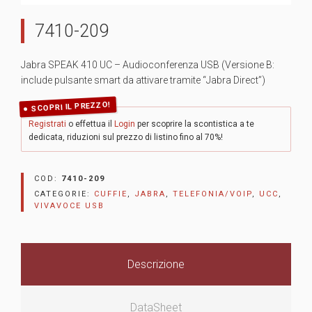
7410-209
Jabra SPEAK 410 UC – Audioconferenza USB (Versione B:
include pulsante smart da attivare tramite “Jabra Direct”)
SCOPRI IL PREZZO!
Registrati
o effettua il
Login
per scoprire la scontistica a te
dedicata, riduzioni sul prezzo di listino fino al 70%!
COD:
7410-209
CATEGORIE:
CUFFIE
,
JABRA
,
TELEFONIA/VOIP
,
UCC
,
VIVAVOCE USB
Descrizione
DataSheet