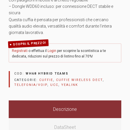
– Dongle WDD60 incluso: per connessione DECT stabile e
sicura
Questa cuffia è pensata per professionisti che cercano
qualità audio elevata, versatilità e comfort durante l’intera
giornata lavorativa.
SCOPRI IL PREZZO!
Registrati
o effettua il
Login
per scoprire la scontistica a te
dedicata, riduzioni sul prezzo di listino fino al 70%!
COD:
WH68 HYBRID TEAMS
CATEGORIE:
CUFFIE
,
CUFFIE WIRELESS DECT
,
TELEFONIA/VOIP
,
UCC
,
YEALINK
Descrizione
DataSheet