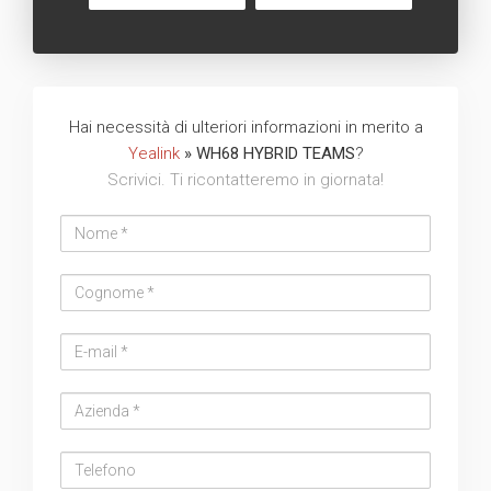
Hai necessità di ulteriori informazioni in merito a
Yealink
» WH68 HYBRID TEAMS
?
Scrivici. Ti ricontatteremo in giornata!
Nome
Cognome
Email
address
Azienda
Telefono