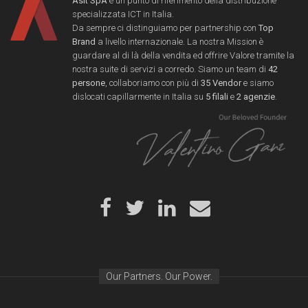
Asit SpA
è un punto di riferimento della distribuzione
specializzata ICT in Italia.
Da sempre ci distinguiamo per partnership con
Top
Brand
a livello internazionale. La nostra Mission è
guardare al di là della vendita ed offrire Valore tramite la
nostra suite di servizi a corredo. Siamo un team di
42
persone
, collaboriamo con più di
35 Vendor
e siamo
dislocati capillarmente in Italia su
5 filali
e
2 agenzie
.