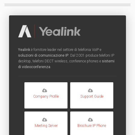
Yealink
è fornitore leader nel settore di telefonia VoIP e
soluzioni di comunicazione IP
. Dal 2001 produce telefoni IP
desktop, telefoni DECT wireless, conference phones e
sistemi
di videoconferenza
.
Company Profile
Support Guide
Meeting Server
Brochure IP Phone