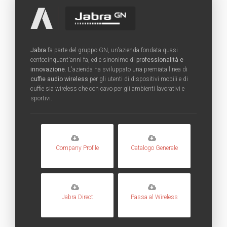
Jabra
fa parte del gruppo GN, un'azienda fondata quasi
centocinquant'anni fa, ed è sinonimo di
professionalità e
innovazione
. L'azienda ha sviluppato una premiata linea di
cuffie audio wireless
per gli utenti di dispositivi mobili e di
cuffie sia wireless che con cavo per gli ambienti lavorativi e
sportivi.
Company Profile
Catalogo Generale
Jabra Direct
Passa al Wireless