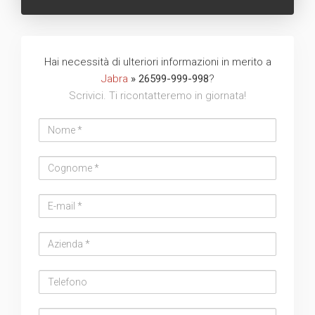
Hai necessità di ulteriori informazioni in merito a
Jabra
» 26599-999-998
?
Scrivici. Ti ricontatteremo in giornata!
Nome
Cognome
Email
address
Azienda
Telefono