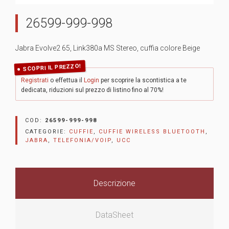
26599-999-998
Jabra Evolve2 65, Link380a MS Stereo, cuffia colore Beige
SCOPRI IL PREZZO!
Registrati
o effettua il
Login
per scoprire la scontistica a te
dedicata, riduzioni sul prezzo di listino fino al 70%!
COD:
26599-999-998
CATEGORIE:
CUFFIE
,
CUFFIE WIRELESS BLUETOOTH
,
JABRA
,
TELEFONIA/VOIP
,
UCC
Descrizione
DataSheet