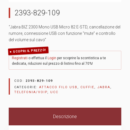
2393-829-109
“Jabra BIZ 2300 Mono USB Micro 82 E-STD, cancellazione del
rumore, connessione USB con funzione “mute” e controllo
del volume sul cavo”
SCOPRI IL PREZZO!
Registrati
o effettua il
Login
per scoprire la scontistica a te
dedicata, riduzioni sul prezzo di listino fino al 70%!
COD:
2393-829-109
CATEGORIE:
ATTACCO FILO USB
,
CUFFIE
,
JABRA
,
TELEFONIA/VOIP
,
UCC
Descrizione