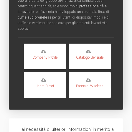
Jabra
fa parte del gruppo GN, un'azienda fondata quasi
centocinquant'anni fa, ed è sinonimo di
professionalità e
innovazione
. L'azienda ha sviluppato una premiata linea di
cuffie audio wireless
per gli utenti di dispositivi mobili e di
cuffie sia wireless che con cavo per gli ambienti lavorativi e
sportivi.
Company Profile
Catalogo Generale
Jabra Direct
Passa al Wireless
Hai necessità di ulteriori informazioni in merito a