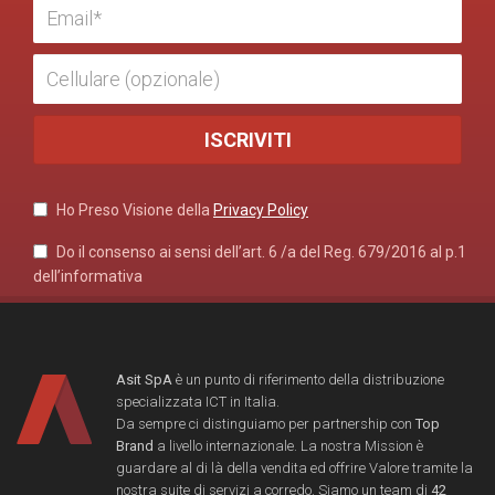
Ho Preso Visione della
Privacy Policy
Do il consenso ai sensi dell’art. 6 /a del Reg. 679/2016 al p.1
dell’informativa
Asit SpA
è un punto di riferimento della distribuzione
specializzata ICT in Italia.
Da sempre ci distinguiamo per partnership con
Top
Brand
a livello internazionale. La nostra Mission è
guardare al di là della vendita ed offrire Valore tramite la
nostra suite di servizi a corredo. Siamo un team di
42