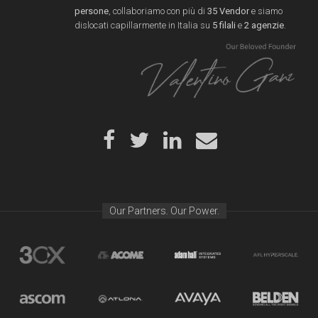
persone
, collaboriamo con più di
35 Vendor
e siamo
dislocati capillarmente in Italia su
5 filali
e
2 agenzie
.