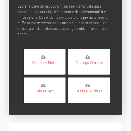
Jabra
fa parte del gruppo GN, un'azienda fondata quasi
centocinquant'anni fa, ed è sinonimo di
professionalità e
innovazione
. L'azienda ha sviluppato una premiata linea di
cuffie audio wireless
per gli utenti di dispositivi mobili e di
cuffie sia wireless che con cavo per gli ambienti lavorativi e
sportivi.
Company Profile
Catalogo Generale
Jabra Direct
Passa al Wireless