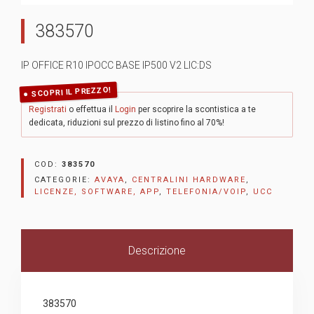
383570
IP OFFICE R10 IPOCC BASE IP500 V2 LIC:DS
SCOPRI IL PREZZO!
Registrati
o effettua il
Login
per scoprire la scontistica a te
dedicata, riduzioni sul prezzo di listino fino al 70%!
COD:
383570
CATEGORIE:
AVAYA
,
CENTRALINI HARDWARE
,
LICENZE, SOFTWARE, APP
,
TELEFONIA/VOIP
,
UCC
Descrizione
383570