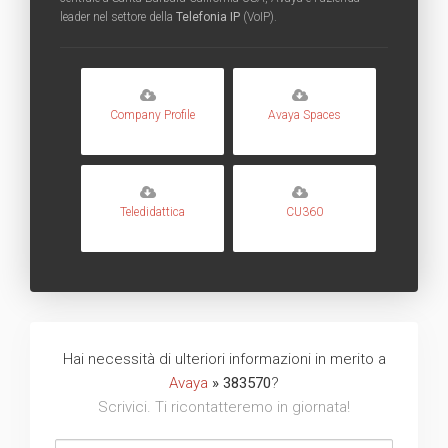
leader nel settore della
Telefonia IP
(VoIP).
Company Profile
Avaya Spaces
Teledidattica
CU360
Hai necessità di ulteriori informazioni in merito a
Avaya
» 383570
?
Scrivici. Ti ricontatteremo in giornata!