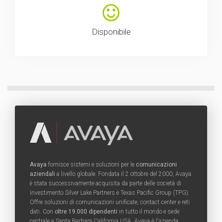
Disponibile
Avaya
fornisce sistemi e soluzioni per le
comunicazioni
aziendali
a livello globale. Fondata il 2 ottobre del 2000, Avaya
è stata successivamente acquisita da parte delle società di
investimento Silver Lake Partners e Texas Pacific Group (TPG).
Offre soluzioni di comunicazioni unificate, contact center e reti
dati. Con
oltre 19.000 dipendenti
in tutto il mondo e sede
centrale a Santa Barbara California USA, Avaya è l'azienda