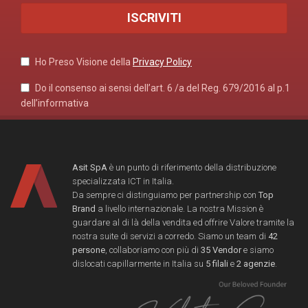
Ho Preso Visione della
Privacy Policy
Do il consenso ai sensi dell’art. 6 /a del Reg. 679/2016 al p.1
dell’informativa
Asit SpA
è un punto di riferimento della distribuzione
specializzata ICT in Italia.
Da sempre ci distinguiamo per partnership con
Top
Brand
a livello internazionale. La nostra Mission è
guardare al di là della vendita ed offrire Valore tramite la
nostra suite di servizi a corredo. Siamo un team di
42
persone
, collaboriamo con più di
35 Vendor
e siamo
dislocati capillarmente in Italia su
5 filali
e
2 agenzie
.