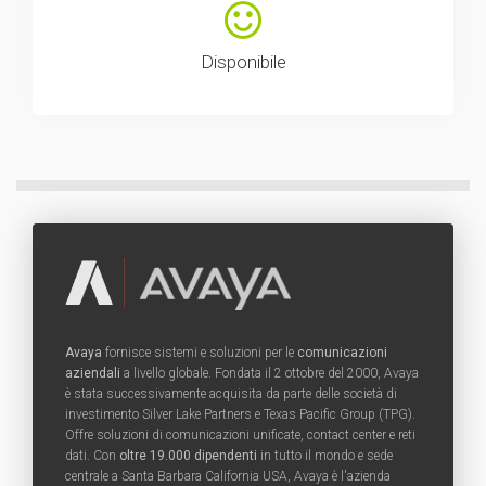
Disponibile
Avaya
fornisce sistemi e soluzioni per le
comunicazioni
aziendali
a livello globale. Fondata il 2 ottobre del 2000, Avaya
è stata successivamente acquisita da parte delle società di
investimento Silver Lake Partners e Texas Pacific Group (TPG).
Offre soluzioni di comunicazioni unificate, contact center e reti
dati. Con
oltre 19.000 dipendenti
in tutto il mondo e sede
centrale a Santa Barbara California USA, Avaya è l'azienda