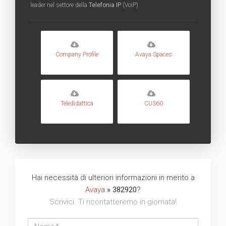
leader nel settore della
Telefonia IP
(VoIP).
Company Profile
Avaya Spaces
Teledidattica
CU360
Hai necessità di ulteriori informazioni in merito a
Avaya
» 382920
?
Scrivici. Ti ricontatteremo in giornata!
Nome