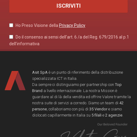
Ho Preso Visione della
Privacy Policy
Do il consenso ai sensi dell’art. 6 /a del Reg. 679/2016 al p.1
dell’informativa
Asit SpA
è un punto di riferimento della distribuzione
specializzata ICT in Italia.
Da sempre ci distinguiamo per partnership con
Top
Brand
a livello internazionale. La nostra Mission è
guardare al di là della vendita ed offrire Valore tramite la
nostra suite di servizi a corredo. Siamo un team di
42
persone
, collaboriamo con più di
35 Vendor
e siamo
dislocati capillarmente in Italia su
5 filali
e
2 agenzie
.