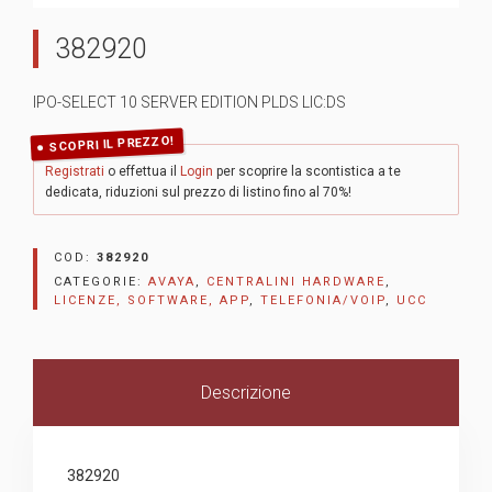
382920
IPO-SELECT 10 SERVER EDITION PLDS LIC:DS
SCOPRI IL PREZZO!
Registrati
o effettua il
Login
per scoprire la scontistica a te
dedicata, riduzioni sul prezzo di listino fino al 70%!
COD:
382920
CATEGORIE:
AVAYA
,
CENTRALINI HARDWARE
,
LICENZE, SOFTWARE, APP
,
TELEFONIA/VOIP
,
UCC
Descrizione
382920