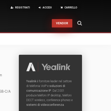
REGISTRATI
ACCEDI
CARRELLO
VENDOR
About
Financial Reporting
Pre-Sales
Contatti
Help Desk
Calendario corsi
ZIONE
RKPLACE MANAGEMENT
ione rame e fibra
kspace Hardware
Condizioni di Vendita
Training
Back
 sistemi in Fibra Ottica
kspace Licenze
ne sistemi in Rame
in
Fusione
RMA
Back
Yealink
è fornitore leader nel settore
di telefonia VoIP e
soluzioni di
comunicazione IP
. Dal 2001
USB-C/A
Interventi On-Site
Cabling & Datacenter
produce telefoni IP desktop, telefoni
DECT wireless, conference phones e
Servizi Finanziari
UCC
sistemi di videoconferenza
.