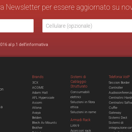
stra Newsletter per essere aggiornato su no
2016 al p.1 dell’informativa
Brands
Sistemi di
Telefonia VoIP
Cablaggio
3CX
Session Border
Strutturato
ACOME
Controller
con
Consumabili
Adam Hall
Audioconferenz
elettrici
AFL Hyperscale
Centralini Hard
Soluzioni in fibra
Ascom
Centralini Soft
 a
ottica
Atlona
Cuffie
Soluzioni in rame
Avaya
Gateway
Belden
Sistemi Dect
Armadi Rack
Btech Av Mounts
Sistemi di
LAN 9
Brother
integrazione co
Accessori rack