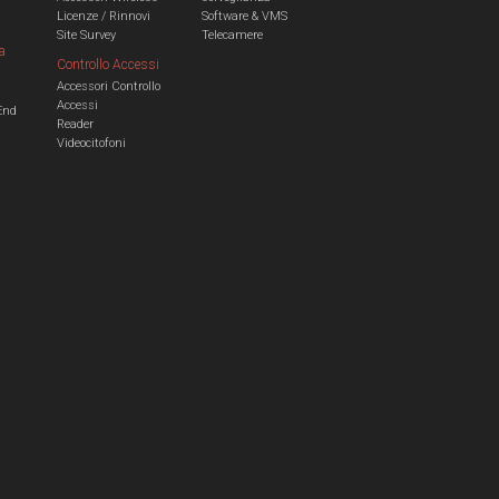
Licenze / Rinnovi
Software & VMS
Site Survey
Telecamere
a
Controllo Accessi
Accessori Controllo
a
Accessi
End
Reader
Videocitofoni
m