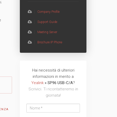
i
TVCC
Back
Company Profile
e
Networking
Support Guide
Meeting Server
AV
Brochure IP Phone
Back
Hai necessità di ulteriori
Nome
Cognome
Email
Azienda
Telefono
Messaggio
Messaggio
informazioni in merito a
address
Yealink
» SP96 USB-C/A
?
Scrivici. Ti ricontatteremo in
giornata!
ENZA