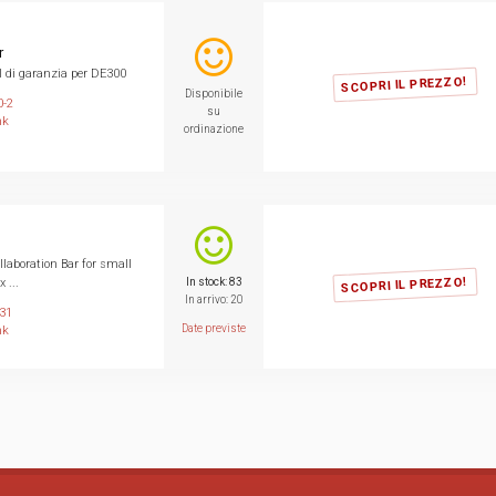
r
I di garanzia per DE300
SCOPRI IL PREZZO!
Disponibile
0-2
su
nk
ordinazione
laboration Bar for small
SCOPRI IL PREZZO!
 ...
In stock: 83
In arrivo: 20
31
Date previste
nk