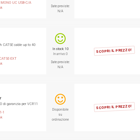
 MONO UC USB-C/A
Date previste:
nk
N/A
h CAT5E cable up to 40
In stock: 10
SCOPRI IL PREZZO!
In arrivo: 0
CAT5E-EXT
Date previste:
nk
N/A
r
O di garanzia per VCR11
SCOPRI IL PREZZO!
Disponibile
1-1
su
nk
ordinazione