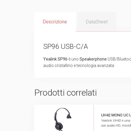
Descrizione
DataSheet
SP96 USB-C/A
Yealink SP96
è uno
Speakerphone
USB/Bluetooth
audio cristallino e tecnologia avanzata
Prodotti correlati
UH42 MONO UC 
Yealink UH42 è una 
con audio HD, microf