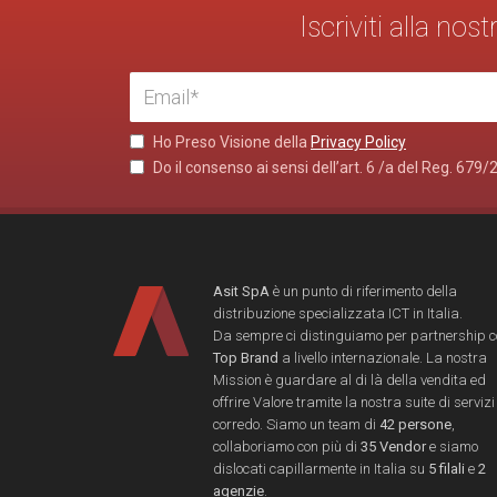
Iscriviti alla no
Ho Preso Visione della
Privacy Policy
Do il consenso ai sensi dell’art. 6 /a del Reg. 679/
Asit SpA
è un punto di riferimento della
distribuzione specializzata ICT in Italia.
Da sempre ci distinguiamo per partnership 
Top Brand
a livello internazionale. La nostra
Mission è guardare al di là della vendita ed
offrire Valore tramite la nostra suite di servizi
corredo. Siamo un team di
42 persone
,
collaboriamo con più di
35 Vendor
e siamo
dislocati capillarmente in Italia su
5 filali
e
2
agenzie
.