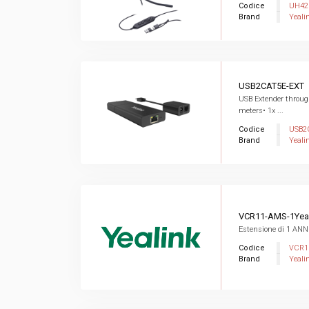
Codice
UH42
Brand
Yeali
USB2CAT5E-EXT
USB Extender throug
meters• 1x ...
Codice
USB2
Brand
Yeali
VCR11-AMS-1Yea
Estensione di 1 ANN
Codice
VCR1
Brand
Yeali