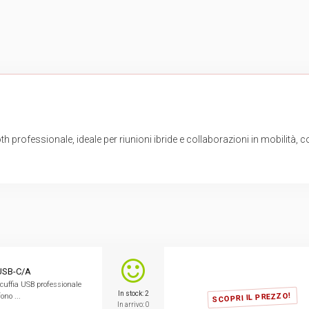
 professionale, ideale per riunioni ibride e collaborazioni in mobilità, c
USB-C/A
cuffia USB professionale
In stock: 2
SCOPRI IL PREZZO!
ono ...
In arrivo: 0