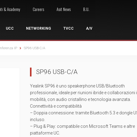
nti & Academy
Careers
Asit News
B.U.
UCC
NETWORKING
TVCC
A/V
nferenza IP
SP96 USB-C/A
LE
I
 ACCESSI
OCONFERENZA
ARMADI RACK
WIRELESS
NETWORKING A/V
GRUPPI DI CONTINUITÀ
GESTIONE SEGNALE
STRUMENTA
WO
SP96 USB-C/A
oint
Armadi server
Access Point Outdoor
Switch A/V
UPS Desktop
Extenders
Kit strumentaz
Wor
ess Presentation System
Armadi a pavimento
Access Point Indoor
UPS Rack
Sistemi di controllo
Strumentazione
Wor
Yealink SP96 è uno speakerphone USB/Bluetooth
ntrollo Accessi
zi Cloud
Armadi a parete
Licenze / Rinnovi
UPS Rack/Tower
Switchers
Strumentazio
professionale, ideale per riunioni ibride e collaborazioni 
sori Videoconferenza
Armadi 10"
Site Survey
UPS Tower
Cavi ed Accessori
Giuntatrici a 
mobilità, con audio cristallino e tecnologia avanzata.
e Collaboration
Accessori rack
Accessori Wireless
UPS Accessori
Connettività e compatibilità
– Doppia connessione: tramite Bluetooth 5.3 e dongle 
incluso.
– Plug & Play: compatibile con Microsoft Teams e altre
piattaforme UC.