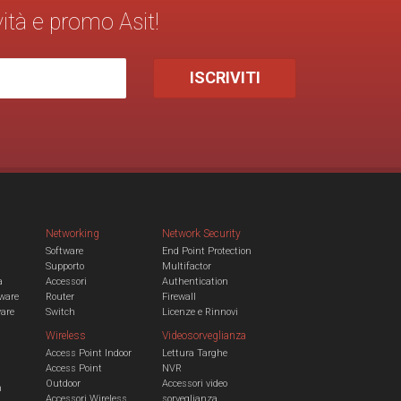
vità e promo Asit!
Networking
Network Security
Software
End Point Protection
Supporto
Multifactor
a
Accessori
Authentication
ware
Router
Firewall
ware
Switch
Licenze e Rinnovi
Wireless
Videosorveglianza
Access Point Indoor
Lettura Targhe
Access Point
NVR
Outdoor
Accessori video
n
Accessori Wireless
sorveglianza