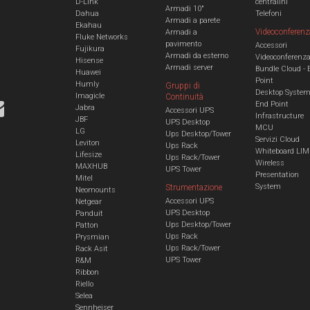
D-Link
centralini
Armadi 10"
Dahua
Telefoni
Armadi a parete
Ekahau
Videoconferenz
Armadi a
Fluke Networks
pavimento
Accessori
Fujikura
Armadi da esterno
Videoconferenz
Hisense
Armadi server
Bundle Cloud - 
Huawei
Point
Humly
Gruppi di
Desktop Syste
Imagicle
Continuità
End Point
Jabra
Accessori UPS
Infrastructure
JBF
UPS Desktop
MCU
LG
Ups Desktop/Tower
Servizi Cloud
Leviton
Ups Rack
Whiteboard LIM
Lifesize
Ups Rack/Tower
Wireless
MAXHUB
UPS Tower
Presentation
Mitel
System
Strumentazione
Neomounts
Accessori UPS
Netgear
UPS Desktop
Panduit
Ups Desktop/Tower
Patton
Ups Rack
Prysmian
Ups Rack/Tower
Rack Asit
UPS Tower
R&M
Ribbon
Riello
Selea
Sennheiser