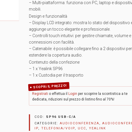
– Multi-piattaforma: funziona con PC, laptop e dispositiv
mobili.
Design e funzionalità
– Display LCD integrato: mostra lo stato del dispositivo 
aggiunge un tocco elegante e professionale.
– Controlli touch intuitivi: per gestire chiamate, volume e
connessioni con facilità.
– Catenabile: è possibile collegare fino a 2 dispositivi per
estendere la copertura audio.
Contenuto della confezione
– 1 x Yealink SP96
– 1 x Custodia per il trasporto
SCOPRI IL PREZZO!
Registrati
o effettua il
Login
per scoprire la scontistica a te
dedicata, riduzioni sul prezzo di listino fino al 70%!
COD:
SP96 USB-C/A
CATEGORIE:
AUDIOCONFERENZA
,
AUDIOCONFER
IP
,
TELEFONIA/VOIP
,
UCC
,
YEALINK