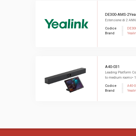
DE300-AMS-2Yea
Estensione di 2 ANN
Codice
DE30
Brand
Yeali
A40-031
Leading Platform Col
to medium rooms• 1x
Codice
A40-0
Brand
Yeali