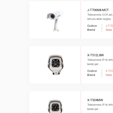
J-T706N8-MCT
Telecamera OCR ad al
lettura delle targhe, .
Codice
J-T7
Brand
Selea
X-T512L8W
Telecamera IP di let
bordo per ...
Codice
X-T5
Brand
Selea
X-T504MW
Telecamera IP di let
bordo per ...