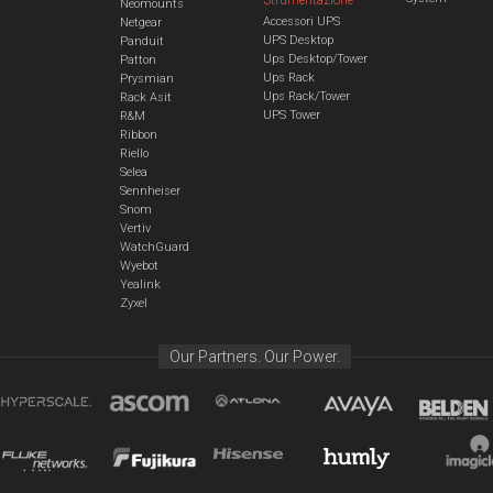
Neomounts
Accessori UPS
Netgear
UPS Desktop
Panduit
Ups Desktop/Tower
Patton
Ups Rack
Prysmian
Ups Rack/Tower
Rack Asit
UPS Tower
R&M
Ribbon
Riello
Selea
Sennheiser
Snom
Vertiv
WatchGuard
Wyebot
Yealink
Zyxel