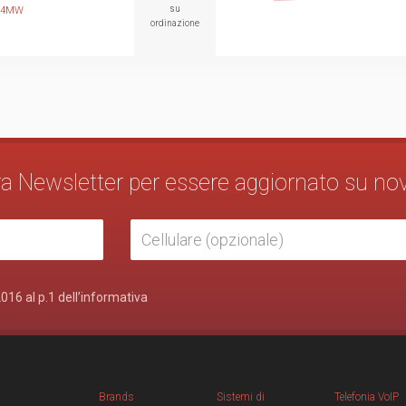
su
04MW
ordinazione
stra Newsletter per essere aggiornato su no
2016 al p.1 dell’informativa
Brands
Sistemi di
Telefonia VoIP