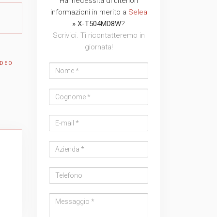
Hai necessità di ulteriori
Nome
Cognome
Email
Azienda
Telefono
Messaggio
Messaggio
informazioni in merito a
Selea
TVCC
Back
address
» X-T504MD8W
?
Scrivici. Ti ricontatteremo in
Networking
giornata!
IDEO
AV
Back