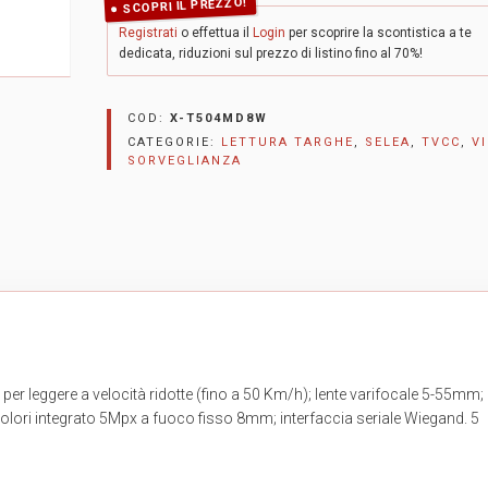
SCOPRI IL PREZZO!
Registrati
o effettua il
Login
per scoprire la scontistica a te
dedicata, riduzioni sul prezzo di listino fino al 70%!
COD:
X-T504MD8W
CATEGORIE:
LETTURA TARGHE
,
SELEA
,
TVCC
,
V
SORVEGLIANZA
per leggere a velocità ridotte (fino a 50 Km/h); lente varifocale 5-55mm;
lori integrato 5Mpx a fuoco fisso 8mm; interfaccia seriale Wiegand. 5