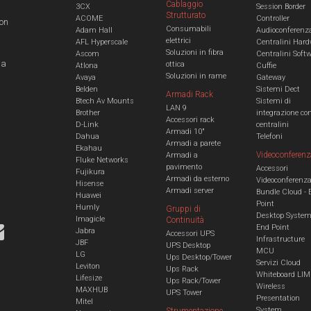
Cablaggio
3CX
Session Border
Strutturato
ACOME
Controller
con
Consumabili
Adam Hall
Audioconferenz
elettrici
AFL Hyperscale
Centralini Hard
Soluzioni in fibra
Ascom
Centralini Soft
 a
ottica
Atlona
Cuffie
Soluzioni in rame
Avaya
Gateway
Belden
Sistemi Dect
Armadi Rack
Btech Av Mounts
Sistemi di
LAN 9
Brother
integrazione co
Accessori rack
D-Link
centralini
Armadi 10"
Dahua
Telefoni
Armadi a parete
Ekahau
Videoconferenz
Armadi a
Fluke Networks
pavimento
Accessori
Fujikura
Armadi da esterno
Videoconferenz
Hisense
Armadi server
Bundle Cloud - 
Huawei
Point
Humly
Gruppi di
Desktop Syste
Imagicle
Continuità
End Point
Jabra
Accessori UPS
Infrastructure
JBF
UPS Desktop
MCU
LG
Ups Desktop/Tower
Servizi Cloud
Leviton
Ups Rack
Whiteboard LIM
Lifesize
Ups Rack/Tower
Wireless
MAXHUB
UPS Tower
Presentation
Mitel
System
Strumentazione