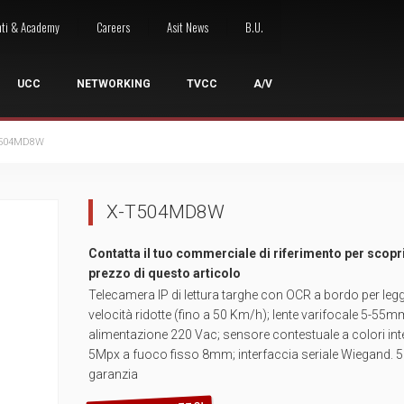
nti & Academy
Careers
Asit News
B.U.
UCC
NETWORKING
TVCC
A/V
504MD8W
LE
I
 ACCESSI
OCONFERENZA
ARMADI RACK
WIRELESS
NETWORKING A/V
GRUPPI DI CONTINUITÀ
GESTIONE SEGNALE
STRUMENTA
WO
X-T504MD8W
oint
Armadi server
Access Point Outdoor
Switch A/V
UPS Desktop
Extenders
Kit strumentaz
Wor
ess Presentation System
Armadi a pavimento
Access Point Indoor
UPS Rack
Sistemi di controllo
Strumentazione
Wor
Contatta il tuo commerciale di riferimento per scopri
ntrollo Accessi
zi Cloud
Armadi a parete
Licenze / Rinnovi
UPS Rack/Tower
Switchers
Strumentazio
prezzo di questo articolo
sori Videoconferenza
Armadi 10"
Site Survey
UPS Tower
Cavi ed Accessori
Giuntatrici a 
Telecamera IP di lettura targhe con OCR a bordo per leg
e Collaboration
Accessori rack
Accessori Wireless
UPS Accessori
velocità ridotte (fino a 50 Km/h); lente varifocale 5-55m
alimentazione 220 Vac; sensore contestuale a colori int
5Mpx a fuoco fisso 8mm; interfaccia seriale Wiegand. 5 
garanzia