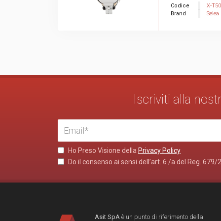
Codice
X-T5
Brand
Selea
Iscriviti alla no
Ho Preso Visione della
Privacy Policy
Do il consenso ai sensi dell’art. 6 /a del Reg. 679/
Asit SpA
è un punto di riferimento della