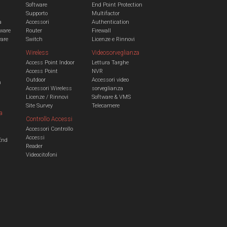
Software
End Point Protection
Supporto
Multifactor
a
Accessori
Authentication
ware
Router
Firewall
ware
Switch
Licenze e Rinnovi
Wireless
Videosorveglianza
Access Point Indoor
Lettura Targhe
Access Point
NVR
Outdoor
Accessori video
n
Accessori Wireless
sorveglianza
Licenze / Rinnovi
Software & VMS
Site Survey
Telecamere
a
Controllo Accessi
Accessori Controllo
a
Accessi
End
Reader
Videocitofoni
m