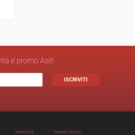
vità e promo Asit!
Networking
Network Security