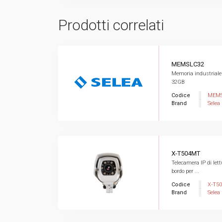
Prodotti correlati
MEMSLC32
Memoria industriale 
32GB
Codice
MEMS
Brand
Selea
X-T504MT
Telecamera IP di let
bordo per ...
Codice
X-T5
Brand
Selea