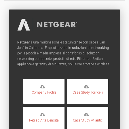
Netgear
è una multinazionale statunitense con sede a San
José in California. È specializzata in
soluzioni di networking
per le piccole e medie imprese. Il portafoglio di soluzioni
networking comprende:
prodotti di rete Ethernet
, Switch,
appliance e gateway di sicurezza, soluzioni storage e wireless.
Company Profile
Case Study Torricelli
Reti ad Alta Densità
Case Study Atlantic