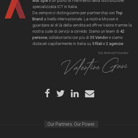
Asit SpA
è un punto di riferimento della distribuzione
specializzata ICT in Italia.
Da sempre ci distinguiamo per partnership con
Top
Brand
a livello internazionale. La nostra Mission è
guardare al di là della vendita ed offrire Valore tramite la
nostra suite di servizi a corredo. Siamo un team di
42
persone
, collaboriamo con più di
35 Vendor
e siamo
dislocati capillarmente in Italia su
5 filali
e
2 agenzie
.