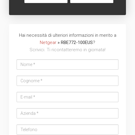
Hai necessità di ulteriori informazioni in merito a
Netgear
» RBE772-100EUS
?
Scrivici. Ti ricontatteremo in giornata!
Nome
Cognome
Email
address
Azienda
Telefono